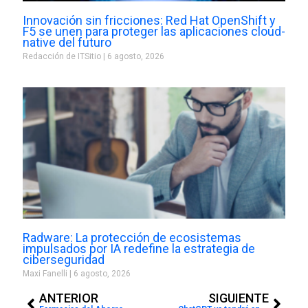
Innovación sin fricciones: Red Hat OpenShift y
F5 se unen para proteger las aplicaciones cloud-
native del futuro
Redacción de ITSitio
6 agosto, 2026
Radware: La protección de ecosistemas
impulsados por IA redefine la estrategia de
ciberseguridad
Maxi Fanelli
6 agosto, 2026
Prev
Next
ANTERIOR
SIGUIENTE