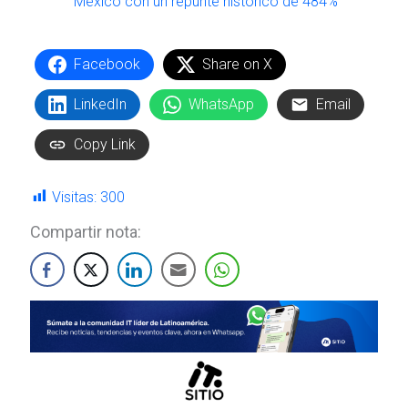
México con un repunte histórico de 484%
Facebook
Share on X
LinkedIn
WhatsApp
Email
Copy Link
Visitas:
300
Compartir nota: