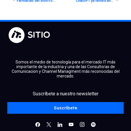
Farmacias del Ahorro apuesta por Gemini Enterprise para liberar 100 mil horas operativas
ChatGPT ya tendrá anuncios en México: OpenAI confirma expansión de su piloto publicitario
Somos el medio de tecnología para el mercado IT más
importante de la industria y una de las Consultoras de
Comunicacion y Channel Managment más reconocidas del
mercado.
Suscríbete a nuestro newsletter
facebook
x
linkedin
youtube
instagram
spotify
Suscríbete