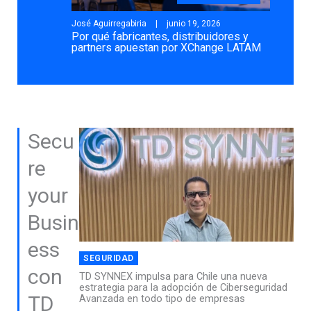
José Aguirregabiria
junio 19, 2026
Por qué fabricantes, distribuidores y
partners apuestan por XChange LATAM
Secu
re
your
Busin
ess
SEGURIDAD
con
TD SYNNEX impulsa para Chile una nueva
estrategia para la adopción de Ciberseguridad
TD
Avanzada en todo tipo de empresas