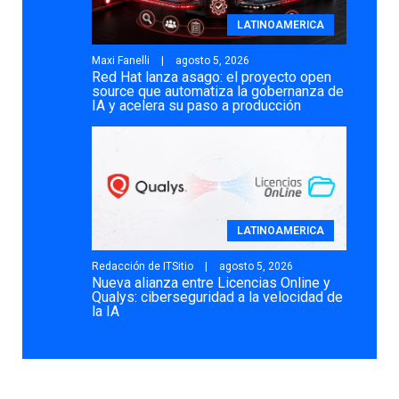
LATINOAMERICA
Maxi Fanelli
agosto 5, 2026
Red Hat lanza asago: el proyecto open
source que automatiza la gobernanza de
IA y acelera su paso a producción
LATINOAMERICA
Redacción de ITSitio
agosto 5, 2026
Nueva alianza entre Licencias Online y
Qualys: ciberseguridad a la velocidad de
la IA