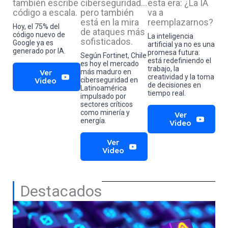
también escribe
ciberseguridad…
esta era: ¿La IA
código a escala.
pero también
va a
está en la mira
reemplazarnos?
Hoy, el 75% del
de ataques más
código nuevo de
La inteligencia
sofisticados.
Google ya es
artificial ya no es una
generado por IA.
promesa futura:
Según Fortinet, Chile
está redefiniendo el
es hoy el mercado
trabajo, la
Ver
más maduro en
creatividad y la toma
Video
ciberseguridad en
de decisiones en
Latinoamérica
tiempo real.
impulsado por
sectores críticos
como minería y
Ver
energía.
Video
Ver
Video
Destacados