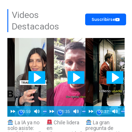
Videos
Suscribirse
Destacados
La IA ya no
Chile lidera
La gran
solo asiste:
en
pregunta de