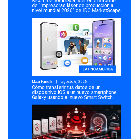
Ricoh fue nombrada líder en el informe
de “Impresoras láser de producción a
nivel mundial 2026” de IDC MarketScape
LATINOAMERICA
Maxi Fanelli
agosto 6, 2026
Cómo transferir tus datos de un
dispositivo iOS a un nuevo smartphone
Galaxy usando el nuevo Smart Switch