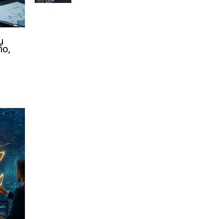
u
ño,