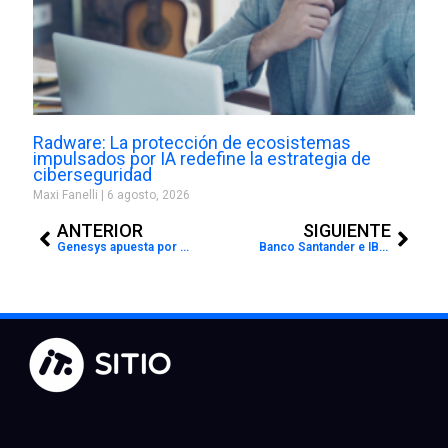
Radware: La protección de ecosistemas
impulsados por IA redefine la estrategia de
ciberseguridad
Maxi Fanelli
6 agosto, 2026
Prev
Next
ANTERIOR
SIGUIENTE
Genesys apuesta por Meta y WhatsApp para transformar la experiencia del cliente con IA agéntica en México
Banco Santander e IBM anunciaron el programa “Santander X Global Challenge | The Quantum AI Leap”