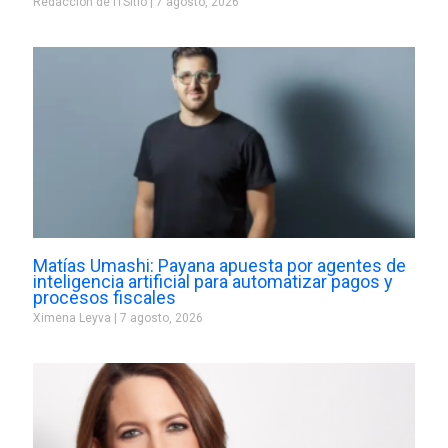
Redacción de ITSitio
7 agosto, 2026
Matías Umashi: Payana apuesta por agentes de
inteligencia artificial para automatizar pagos y
procesos fiscales
Ximena Leyva
7 agosto, 2026