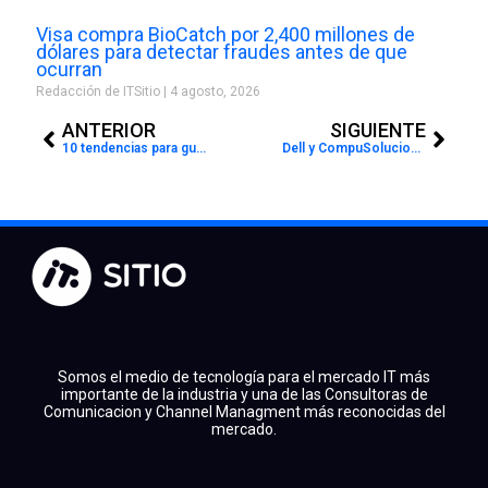
Visa compra BioCatch por 2,400 millones de
dólares para detectar fraudes antes de que
ocurran
Redacción de ITSitio
4 agosto, 2026
Prev
Next
ANTERIOR
SIGUIENTE
10 tendencias para guiar las estrategias de CX en 2025
Dell y CompuSoluciones anuncian alianza para llegar a más canales en México y fortalecer su modelo de negocio
Somos el medio de tecnología para el mercado IT más
importante de la industria y una de las Consultoras de
Comunicacion y Channel Managment más reconocidas del
mercado.