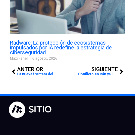
Radware: La protección de ecosistemas
impulsados por IA redefine la estrategia de
ciberseguridad
Maxi Fanelli
6 agosto, 2026
Prev
Next
ANTERIOR
SIGUIENTE
La nueva frontera del crecimiento digital: Generar valor posventa
Conflicto en Irán ya impacta la ciberseguridad global: ataques a la nube y hacktivismo en aumento