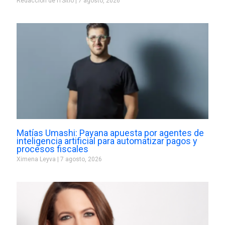
Redacción de ITSitio
7 agosto, 2026
Matías Umashi: Payana apuesta por agentes de
inteligencia artificial para automatizar pagos y
procesos fiscales
Ximena Leyva
7 agosto, 2026