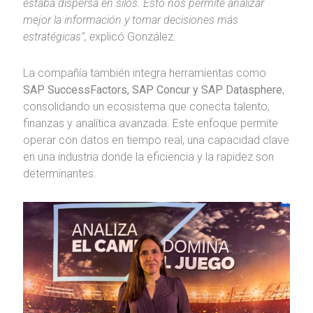
estaba dispersa en silos. Esto nos permite analizar
mejor la información y tomar decisiones más
estratégicas”, e
xplicó González.
La compañía también integra herramientas como
SAP SuccessFactors, SAP Concur y SAP Datasphere
,
consolidando un ecosistema que conecta talento,
finanzas y analítica avanzada. Este enfoque permite
operar con datos en tiempo real, una capacidad clave
en una industria donde la eficiencia y la rapidez son
determinantes.