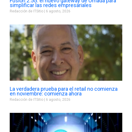
Fusion 2.5G: el nuevo gateway de Omada para
simplificar las redes empresariales
Redacción de ITSitio
6 agosto, 2026
La verdadera prueba para el retail no comienza
en noviembre: comienza ahora
Redacción de ITSitio
6 agosto, 2026