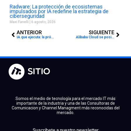
Radware: La protección de ecosistemas
impulsados por IA redefine la estrategia de
ciberseguridad
Maxi Fanelli
6 agosto, 2026
Prev
Next
ANTERIOR
SIGUIENTE
IA que ejecuta: la próxima ventaja competitiva para las empresas
Alibaba Cloud se posiciona como líder en plataformas de IA agencial, según Omdia
Somos el medio de tecnología para el mercado IT más
importante de la industria y una de las Consultoras de
Comunicacion y Channel Managment más reconocidas del
mercado.
Suscríbete a nuestro newsletter
facebook
x
linkedin
youtube
instagram
spotify