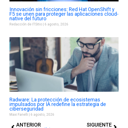
Innovación sin fricciones: Red Hat OpenShift y
F5 se unen para proteger las aplicaciones cloud-
native del futuro
Redacción de ITSitio
6 agosto, 2026
Radware: La protección de ecosistemas
impulsados por IA redefine la estrategia de
ciberseguridad
Maxi Fanelli
6 agosto, 2026
Prev
Next
ANTERIOR
SIGUIENTE