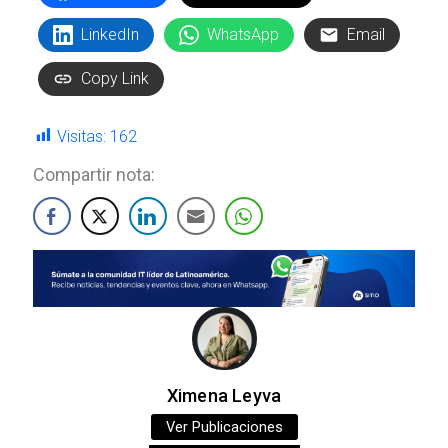
LinkedIn
WhatsApp
Email
Copy Link
Visitas:
162
Compartir nota:
Ximena Leyva
Ver Publicaciones