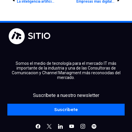
La inteligencia artificial ya está transformando la medicina: la visión que SLM llevó al Congreso de Ciencias de la Salud 2026
Empresas más digitales necesitan contadores más estratégicos
Somos el medio de tecnología para el mercado IT más
importante de la industria y una de las Consultoras de
Comunicacion y Channel Managment más reconocidas del
mercado.
Suscríbete a nuestro newsletter
facebook
x
linkedin
youtube
instagram
spotify
Suscríbete