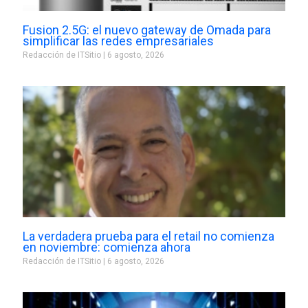
Fusion 2.5G: el nuevo gateway de Omada para
simplificar las redes empresariales
Redacción de ITSitio
6 agosto, 2026
La verdadera prueba para el retail no comienza
en noviembre: comienza ahora
Redacción de ITSitio
6 agosto, 2026