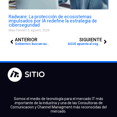
Radware: La protección de ecosistemas
impulsados por IA redefine la estrategia de
ciberseguridad
Maxi Fanelli
6 agosto, 2026
Prev
Next
ANTERIOR
SIGUIENTE
Gobiernos buscan automatizar procesos con IA agéntica mientras crecen preocupaciones por privacidad
ASUS apuesta al segmento premium creativo con nuevos monitores OLED 4K de hasta 240Hz
Somos el medio de tecnología para el mercado IT más
importante de la industria y una de las Consultoras de
Comunicacion y Channel Managment más reconocidas del
mercado.