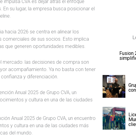
 impulsa CVA es dejar atrás el enfoque
 En su lugar, la empresa busca posicionar el
line.
a hacia 2026 se centra en alinear los
L
s comerciales de sus socios. Esto implica
vas que generen oportunidades medibles.
Fusion 
simplif
el mercado: las decisiones de compra son
yor acompañamiento. Ya no basta con tener
 confianza y diferenciación.
Gru
con
Lic
nción Anual 2025 de Grupo CVA, un encuentro
Mun
cli
tos y cultura en una de las ciudades más
cas del mundo.