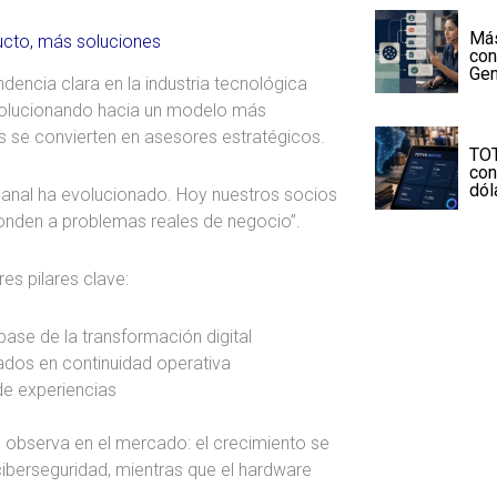
Más
ucto, más soluciones
con
Ge
dencia clara en la industria tecnológica
 evolucionando hacia un modelo más
rs se convierten en asesores estratégicos.
TOT
con
dól
anal ha evolucionado. Hoy nuestros socios
onden a problemas reales de negocio”.
es pilares clave:
ase de la transformación digital
ados en continuidad operativa
de experiencias
e observa en el mercado: el crecimiento se
ciberseguridad, mientras que el hardware