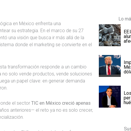
Lo má
lógica en México enfrenta una
antear su estrategia. En el marco de su 27
EE.
alu
tó una visión que busca ir más allá de la
afe
osistema donde el marketing se convierte en el
Imp
esta transformación responde a un cambio
Méx
dól
a no solo vende productos, vende soluciones
juega un papel clave: en generar demanda
ron.
Los
per
hu
donde el sector
TIC en México creció apenas
ños anteriores— el reto ya no es solo crecer,
cialización.
Sus