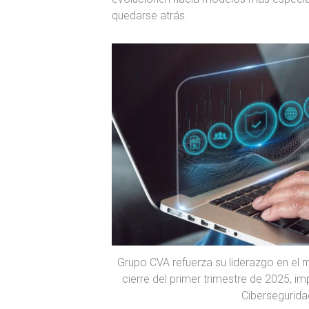
quedarse atrás.
Grupo CVA refuerza su liderazgo en el 
cierre del primer trimestre de 2025, i
Ciberseguridad