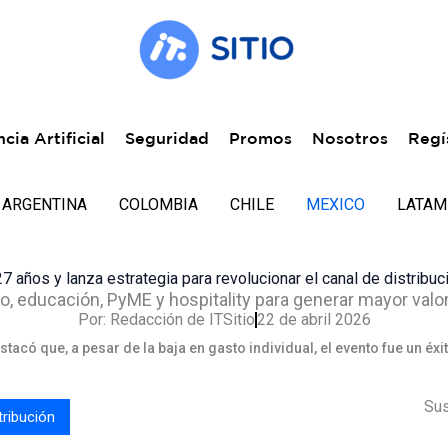
ncia Artificial
Seguridad
Promos
Nosotros
Regí
ARGENTINA
COLOMBIA
CHILE
MEXICO
LATAM
 años y lanza estrategia para revolucionar el canal de distribu
 educación, PyME y hospitality para generar mayor valor 
Por:
Redacción de ITSitio
22 de abril 2026
acó que, a pesar de la baja en gasto individual, el evento fue un éxi
Sus
tribución