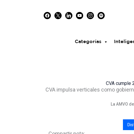
Skip
facebook
x
linkedin
youtube
instagram
spotify
to
content
Categorías
Intelige
CVA cumple 27
CVA impulsa verticales como gobierno,
La AMVO dest
Dis
Compartir nota: