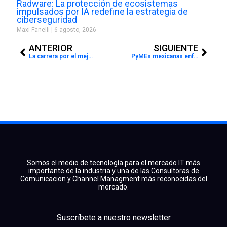
Radware: La protección de ecosistemas
impulsados por IA redefine la estrategia de
ciberseguridad
Maxi Fanelli
6 agosto, 2026
Prev
Next
ANTERIOR
SIGUIENTE
La carrera por el mejor internet en América Latina: quién lidera y quién se queda atrás
PyMEs mexicanas enfrentan el Hot Sale 2026 con baja madurez financiera
Somos el medio de tecnología para el mercado IT más
importante de la industria y una de las Consultoras de
Comunicacion y Channel Managment más reconocidas del
mercado.
Suscríbete a nuestro newsletter
facebook
x
linkedin
youtube
instagram
spotify