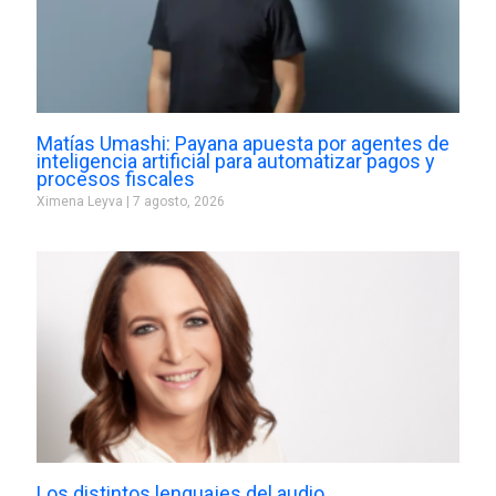
Matías Umashi: Payana apuesta por agentes de
inteligencia artificial para automatizar pagos y
procesos fiscales
Ximena Leyva
7 agosto, 2026
Los distintos lenguajes del audio