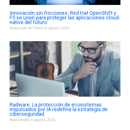
Innovación sin fricciones: Red Hat OpenShift y
F5 se unen para proteger las aplicaciones cloud-
native del futuro
Redacción de ITSitio
6 agosto, 2026
Radware: La protección de ecosistemas
impulsados por IA redefine la estrategia de
ciberseguridad
Maxi Fanelli
6 agosto, 2026