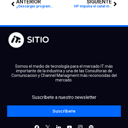
ANTERIOR
SIGUIENTE
¿Descargas programas de internet? Este hábito podría exponer todas tus contraseñas
HP impulsa el canal mexicano con una nueva alianza estratégica junto a Grupo CVA
Somos el medio de tecnología para el mercado IT más
importante de la industria y una de las Consultoras de
Comunicacion y Channel Managment más reconocidas del
mercado.
Suscríbete a nuestro newsletter
facebook
x
linkedin
youtube
instagram
spotify
Suscríbete