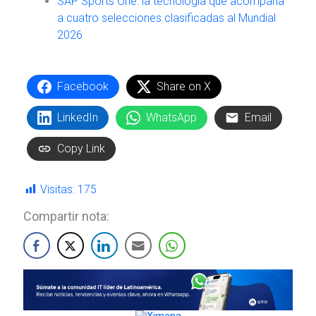
SAP Sports One: la tecnología que acompaña
a cuatro selecciones clasificadas al Mundial
2026
Facebook
Share on X
LinkedIn
WhatsApp
Email
Copy Link
Visitas:
175
Compartir nota: