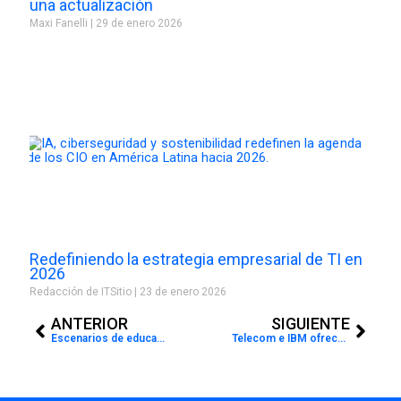
una actualización
Maxi Fanelli
29 de enero 2026
Redefiniendo la estrategia empresarial de TI en
2026
Redacción de ITSitio
23 de enero 2026
Prev
Next
ANTERIOR
SIGUIENTE
Escenarios de educación híbridos: ¿Hay que aprender todo de nuevo?
Telecom e IBM ofrecen una nueva solución para la “Gestión unificada de dispositivos”