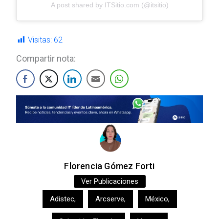
A post shared by ITSitio.com (@itsitio)
Visitas:
62
Compartir nota:
Florencia Gómez Forti
Ver Publicaciones
Adistec
,
Arcserve
,
México
,