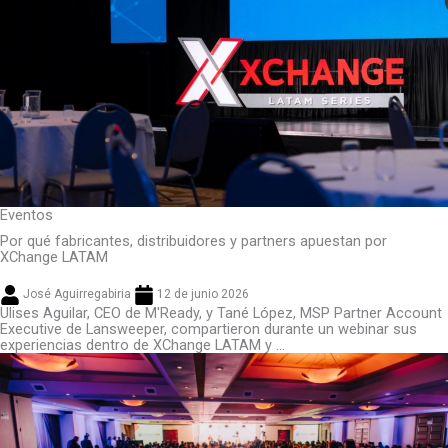
Eventos
Por qué fabricantes, distribuidores y partners apuestan por
XChange LATAM
José Aguirregabiria
12 de junio 2026
Ulises Aguilar, CEO de M'Ready, y Tané López, MSP Partner Account
Executive de Lansweeper, compartieron durante un webinar sus
experiencias dentro de XChange LATAM y ...