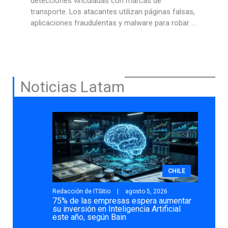
de
agente de programación con IA y un nue
ginas falsas,
modelo optimizado para desarrollo de so
ara robar ...
Noticias Latam
CHILE
Redacción de ITSitio
agosto 5, 2026
75% de las empresas espera aumentar
su inversión en Inteligencia Artificial
este año, según Bain