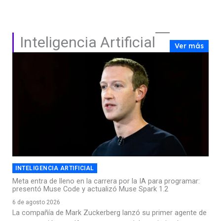
Inteligencia Artificial
Ver más
INTELIGENCIA ARTIFICIAL
Meta entra de lleno en la carrera por la IA para programar:
presentó Muse Code y actualizó Muse Spark 1.2
6 de agosto 2026
La compañía de Mark Zuckerberg lanzó su primer agente de