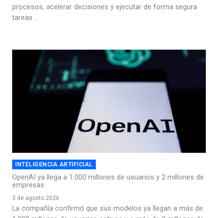
procesos, acelerar decisiones y ejecutar de forma segura
tareas ...
INTELIGENCIA ARTIFICIAL
OpenAI ya llega a 1.000 millones de usuarios y 2 millones de
empresas
3 de agosto 2026
La compañía confirmó que sus modelos ya llegan a más de