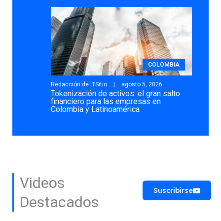
COLOMBIA
Redacción de ITSitio
agosto 5, 2026
Tokenización de activos: el gran salto
financiero para las empresas en
Colombia y Latinoamérica
Videos
Suscribirse
Destacados