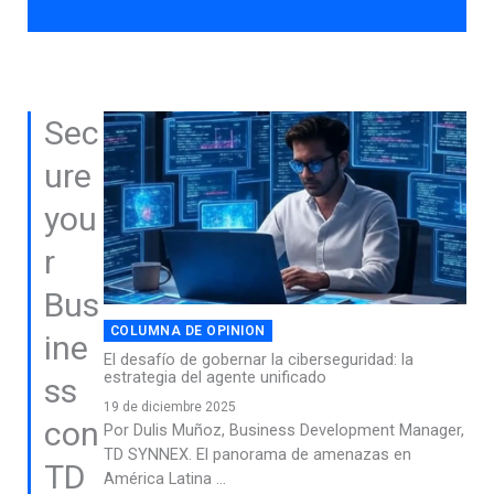
Sec
ure
you
r
Bus
COLUMNA DE OPINION
ine
El desafío de gobernar la ciberseguridad: la
estrategia del agente unificado
ss
19 de diciembre 2025
con
Por Dulis Muñoz, Business Development Manager,
TD SYNNEX. El panorama de amenazas en
TD
América Latina ...