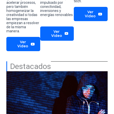
tech.
acelerar procesos,
impulsado por
pero también
conectividad,
homogeneizar la
inversiones y
Ver
creatividad si todas
energías renovables.
Video
las empresas
empiezan a resolver
de la misma
Ver
manera.
Video
Ver
Video
Destacados