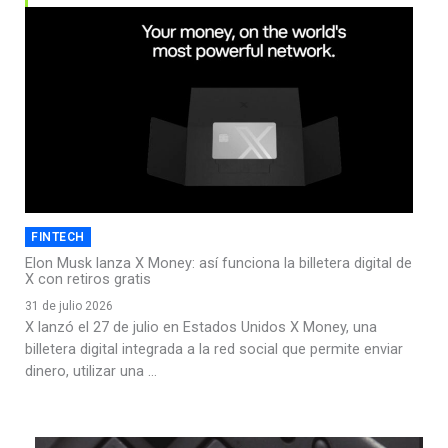
FINTECH
Elon Musk lanza X Money: así funciona la billetera digital de
X con retiros gratis
31 de julio 2026
X lanzó el 27 de julio en Estados Unidos X Money, una
billetera digital integrada a la red social que permite enviar
dinero, utilizar una ...