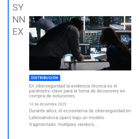
SY
NN
EX
DISTRIBUCIÓN
En ciberseguridad la evidencia técnica es el
parámetro clave para la toma de decisiones en
compra de soluciones
10 de diciembre 2025
Durante años, el ecosistema de ciberseguridad en
Latinoamérica operó bajo un modelo
fragmentado: múltiples vendors, ...