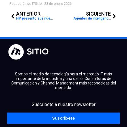
Redacción de ITSitio
23 de enero 2026
Prev
Next
ANTERIOR
SIGUIENTE
HP presentó sus nuevas laptops EliteBook X con inteligencia artificial local para potenciar el trabajo híbrido
Agentes de inteligencia artificial autónomos: el nuevo riesgo digital que preocupa a los expertos
Somos el medio de tecnología para el mercado IT más
importante de la industria y una de las Consultoras de
Comunicacion y Channel Managment más reconocidas del
mercado.
facebook
x
linkedin
Suscríbete a nuestro newsletter
youtube
instagram
spotify
Suscríbete