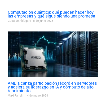
Computación cuántica: qué pueden hacer hoy
las empresas y qué sigue siendo una promesa
Gustavo Aldegani
8 de junio 2026
AMD alcanza participación récord en servidores
y acelera su liderazgo en IA y cómputo de alto
rendimiento
Maxi Fanelli
14 de mayo 2026