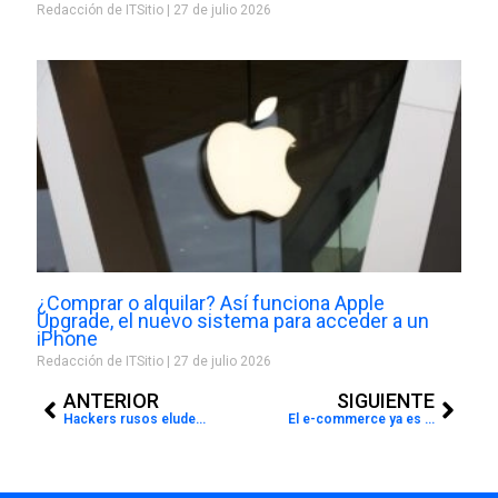
Redacción de ITSitio
27 de julio 2026
¿Comprar o alquilar? Así funciona Apple
Upgrade, el nuevo sistema para acceder a un
iPhone
Redacción de ITSitio
27 de julio 2026
Prev
Next
ANTERIOR
SIGUIENTE
Hackers rusos eluden la autenticación multifactor de Gmail para realizar ataques dirigidos
El e-commerce ya es mobile: 8 de cada 10 compras se hacen desde el celular