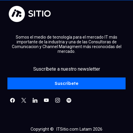
Somos el medio de tecnología para el mercado IT más
importante de la industria y una de las Consultoras de
Comunicacion y Channel Managment más reconocidas del
mercado.
facebook
x
linkedin
Suscríbete a nuestro newsletter
youtube
instagram
spotify
Suscríbete
Copyright © ITSitio.com Latam 2026