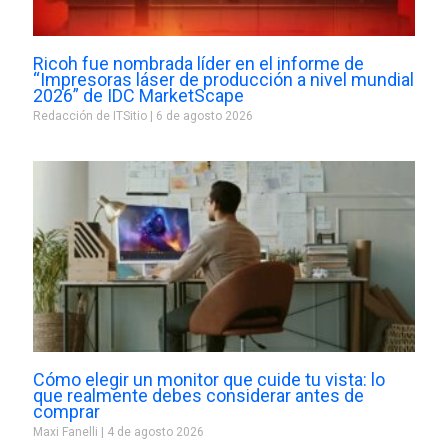
Ricoh fue nombrada líder en el informe de
“Impresoras láser de producción a nivel mundial
2026” de IDC MarketScape
Redacción de ITSitio
6 de agosto 2026
Cómo elegir un monitor que cuide tu vista: lo
que realmente debes considerar antes de
comprar
Maxi Fanelli
4 de agosto 2026