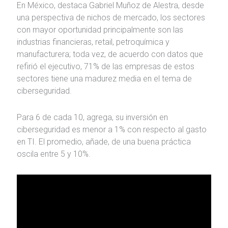
En México, destaca Gabriel Muñoz de Alestra, desde
una perspectiva de nichos de mercado, los sectores
con mayor oportunidad principalmente son las
industrias financieras, retail, petroquímica y
manufacturera; toda vez, de acuerdo con datos que
refirió el ejecutivo, 71% de las empresas de estos
sectores tiene una madurez media en el tema de
ciberseguridad.
Para 6 de cada 10, agrega, su inversión en
ciberseguridad es menor a 1% con respecto al gasto
en TI. El promedio, añade, de una buena práctica
oscila entre 5 y 10%.