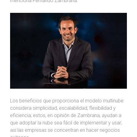
menciona Fernando Zambrana.
Los beneficios que proporciona el modelo multinube
considera simplicidad, escalabilidad, flexibilidad y
eficiencia; estos, en opinión de Zambrana, ayudan a
que adoptar la nube sea fácil de implementar y usar;
así las empresas se concentran en hacer negocios