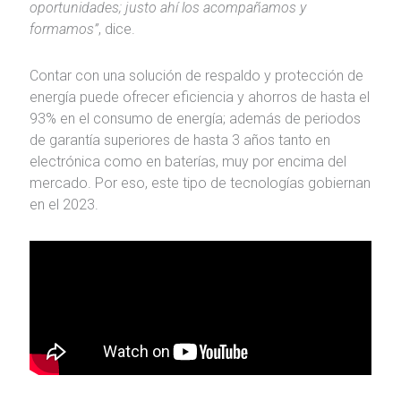
oportunidades; justo ahí los acompañamos y
formamos”
, dice.
Contar con una solución de respaldo y protección de
energía puede ofrecer eficiencia y ahorros de hasta el
93% en el consumo de energía; además de periodos
de garantía superiores de hasta 3 años tanto en
electrónica como en baterías, muy por encima del
mercado. Por eso, este tipo de tecnologías gobiernan
en el 2023.