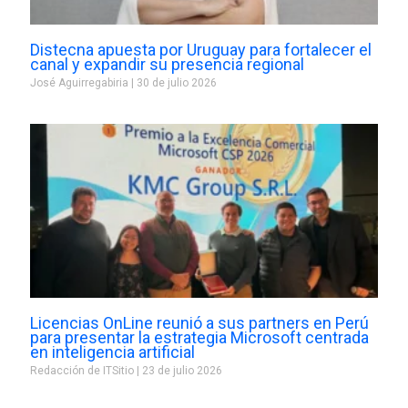
Distecna apuesta por Uruguay para fortalecer el
canal y expandir su presencia regional
José Aguirregabiria
30 de julio 2026
Licencias OnLine reunió a sus partners en Perú
para presentar la estrategia Microsoft centrada
en inteligencia artificial
Redacción de ITSitio
23 de julio 2026