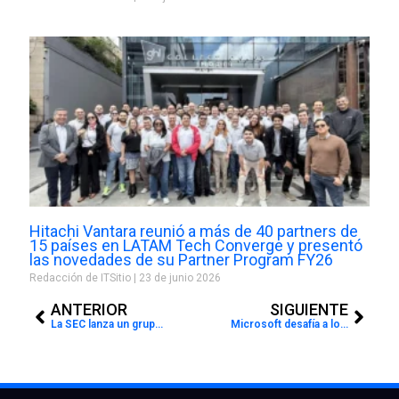
Hitachi Vantara reunió a más de 40 partners de
15 países en LATAM Tech Converge y presentó
las novedades de su Partner Program FY26
Redacción de ITSitio
23 de junio 2026
Prev
Next
ANTERIOR
SIGUIENTE
La SEC lanza un grupo de trabajo para integrar inteligencia artificial en sus operaciones
Microsoft desafía a los usuarios a distinguir imágenes reales de creaciones con IA y muchos fallan