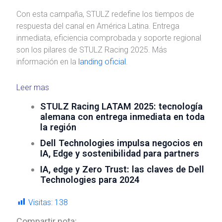
Con esta campaña, STULZ redefine los tiempos de
respuesta del canal en América Latina. Entrega
inmediata, eficiencia comprobada y soporte regional
son los pilares de STULZ Racing 2025. Más
información en la
landing oficial
.
Leer mas
STULZ Racing LATAM 2025: tecnología
alemana con entrega inmediata en toda
la región
Dell Technologies impulsa negocios en
IA, Edge y sostenibilidad para partners
IA, edge y Zero Trust: las claves de Dell
Technologies para 2024
Visitas:
138
Compartir nota: