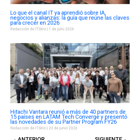
Lo que el canal IT ya aprendió sobre IA,
negocios y alianzas: la guía que reúne las claves
para crecer en 2026
Redacción de ITSitio
1 de julio 2026
Hitachi Vantara reunió a más de 40 partners de
15 países en LATAM Tech Converge y presentó
las novedades de su Partner Program FY26
Redacción de ITSitio
23 de junio 2026
Prev
Next
ANTERIOR
SIGUIENTE