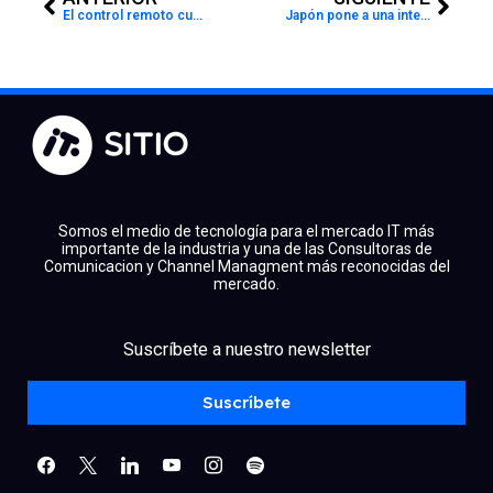
El control remoto cumple 70 años: de Zenith a Roku, una revolución en el entretenimiento del hogar
Japón pone a una inteligencia artificial al frente de un partido político
Somos el medio de tecnología para el mercado IT más
importante de la industria y una de las Consultoras de
Comunicacion y Channel Managment más reconocidas del
mercado.
facebook
x
linkedin
Suscríbete a nuestro newsletter
youtube
instagram
spotify
Suscríbete