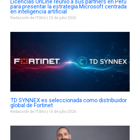
Licencias OnLine reunió a sus partners en Perú
para presentar la estrategia Microsoft centrada
en inteligencia artificial
Redacción de ITSitio
23 de julio 2026
TD SYNNEX es seleccionada como distribuidor
global de Fortinet
Redacción de ITSitio
16 de julio 2026