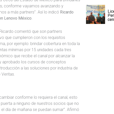
los; conforme vayamos avanzando y
Lic
os a más partners”. Así lo indicó
Ricardo
Per
 en Lenovo México
.
cen
, Ricardo comentó que son partners
vo que cumplieron con los requisitos
a, por ejemplo: brindar cobertura en toda la
entas mínimas por 15 unidades cada tres
ómico que recibe el canal por alcanzar la
o y aprobado los cursos de conceptos
troducción a las soluciones por industria de
e Veritas.
cambiar conforme lo requiera el canal, esto
 puerta a ninguno de nuestros socios que no
e el día de mañana se puedan sumar”. Afirmó