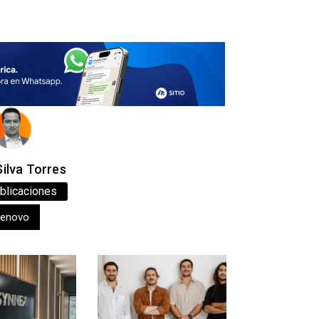
ilva Torres
blicaciones
enovo