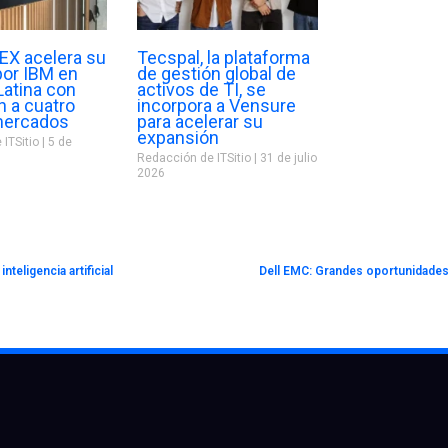
X acelera su
Tecspal, la plataforma
por IBM en
de gestión global de
Latina con
activos de TI, se
n a cuatro
incorpora a Vensure
mercados
para acelerar su
expansión
 ITSitio
5 de
Redacción de ITSitio
31 de julio
2026
nteligencia artificial