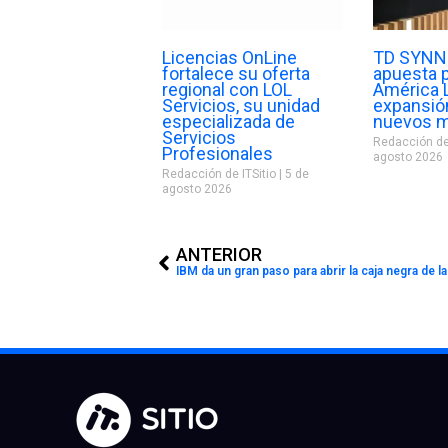
Licencias OnLine
TD SYNNE
fortalece su oferta
apuesta 
regional con LOL
América 
Servicios, su unidad
expansió
especializada de
nuevos 
Servicios
Redacción de
Profesionales
agosto 2026
Redacción de ITSitio
5 de
agosto 2026
Prev
ANTERIOR
IBM da un gran paso para abrir la caja negra de la i