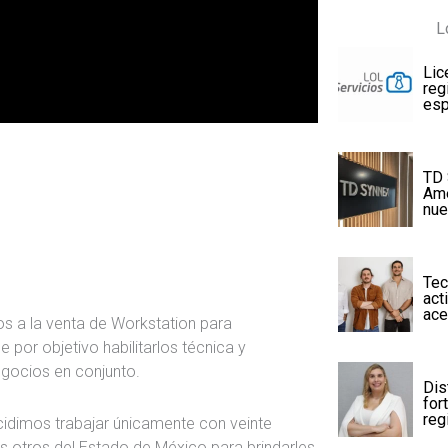
L
Lic
reg
esp
TD 
Amé
nue
Tec
act
ace
s a la venta de Workstation para
 por objetivo habilitarlos técnica y
gocios en conjunto.
Dis
for
reg
cidimos trabajar únicamente con veinte
s otros del Estado de México para brindarles