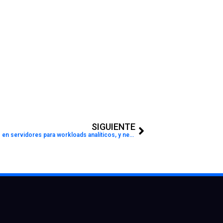
Next
SIGUIENTE
Dell EMC: Grandes oportunidades en servidores para workloads analíticos, y networking de 25GbE