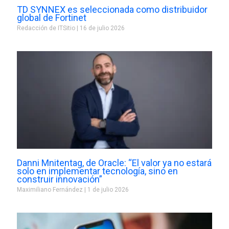
TD SYNNEX es seleccionada como distribuidor
global de Fortinet
Redacción de ITSitio
16 de julio 2026
Danni Mnitentag, de Oracle: “El valor ya no estará
solo en implementar tecnología, sino en
construir innovación”
Maximiliano Fernández
1 de julio 2026