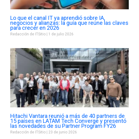
Lo que el canal IT ya aprendió sobre IA,
negocios y alianzas: la guía que reúne las claves
para crecer en 2026
Redacción de ITSitio
1 de julio 2026
Hitachi Vantara reunió a más de 40 partners de
15 países en LATAM Tech Converge y presentó
las novedades de su Partner Program FY26
Redacción de ITSitio
23 de junio 2026
Prev
Next