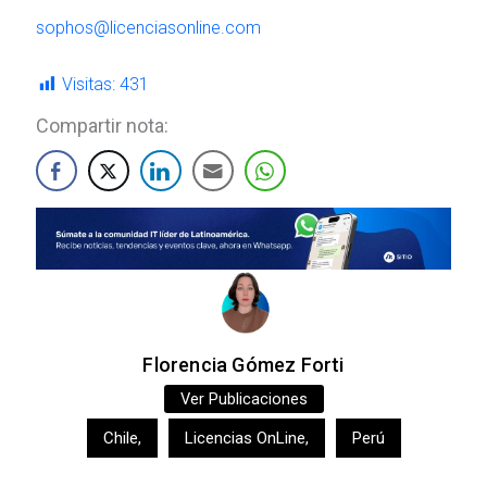
sophos@licenciasonline.com
Visitas:
431
Compartir nota:
Florencia Gómez Forti
Ver Publicaciones
Chile
,
Licencias OnLine
,
Perú