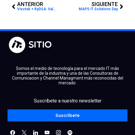
ANTERIOR
SIGUIENTE
Vivotek + RyDSA: Valor asegurado
MAPS IT Solutions Day
Somos el medio de tecnología para el mercado IT más
importante de la industria y una de las Consultoras de
Comunicacion y Channel Managment más reconocidas del
mercado.
facebook
x
linkedin
Suscríbete a nuestro newsletter
youtube
instagram
spotify
Suscríbete