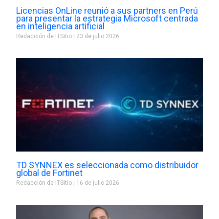
Licencias OnLine reunió a sus partners en Perú
para presentar la estrategia Microsoft centrada
en inteligencia artificial
Redacción de ITSitio
23 de julio 2026
TD SYNNEX es seleccionada como distribuidor
global de Fortinet
Redacción de ITSitio
16 de julio 2026