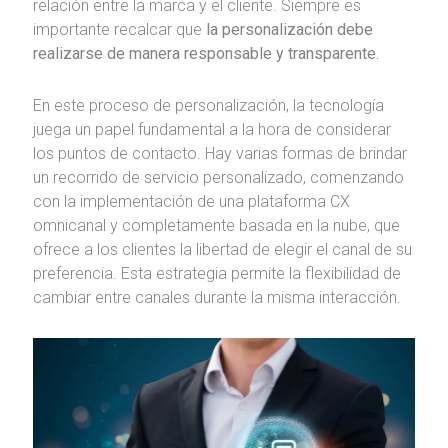
relación entre la marca y el cliente. Siempre es
importante recalcar que
la personalización debe
realizarse de manera responsable y transparente.
En este proceso de personalización, la tecnología
juega un papel fundamental a la hora de considerar
los puntos de contacto. Hay varias formas de brindar
un recorrido de servicio personalizado, comenzando
con la implementación de una plataforma CX
omnicanal y completamente basada en la nube, que
ofrece a los clientes la libertad de elegir el canal de su
preferencia. Esta estrategia permite la flexibilidad de
cambiar entre canales durante la misma interacción.