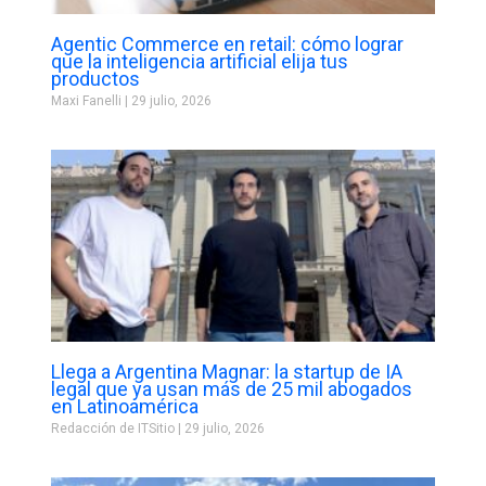
Agentic Commerce en retail: cómo lograr
que la inteligencia artificial elija tus
productos
Maxi Fanelli
29 julio, 2026
Llega a Argentina Magnar: la startup de IA
legal que ya usan más de 25 mil abogados
en Latinoamérica
Redacción de ITSitio
29 julio, 2026