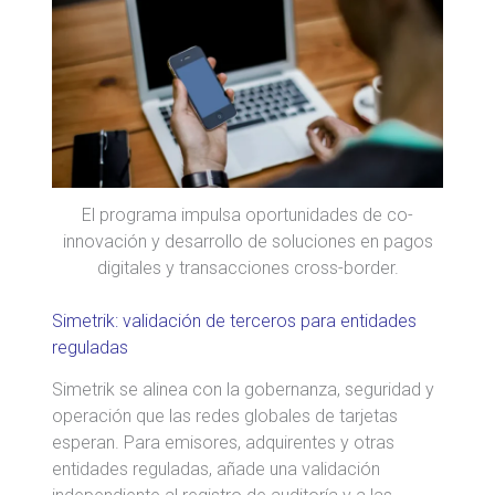
El programa impulsa oportunidades de co-
innovación y desarrollo de soluciones en pagos
digitales y transacciones cross-border.
Simetrik: validación de terceros para entidades
reguladas
Simetrik se alinea con la gobernanza, seguridad y
operación que las redes globales de tarjetas
esperan. Para emisores, adquirentes y otras
entidades reguladas, añade una validación