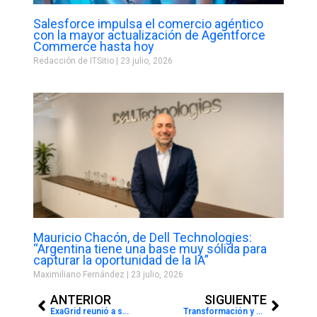
Salesforce impulsa el comercio agéntico
con la mayor actualización de Agentforce
Commerce hasta hoy
Redacción de ITSitio
23 julio, 2026
Mauricio Chacón, de Dell Technologies:
“Argentina tiene una base muy sólida para
capturar la oportunidad de la IA”
Maximiliano Fernández
23 julio, 2026
Prev
Next
ANTERIOR
SIGUIENTE
ExaGrid reunió a su ecosistema de canales y reconoció su compromiso con los Channel Awards 2025
Transformación y desafíos en la cartelería digital: la apuesta estratégica de LG para crecer aún más en un mercado que domina