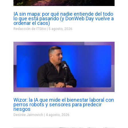
IA sin mapa: por qué nadie entiende del todo
lo que está pasando (y DonWeb Day vuelve a
ordenar el caos)
Redacción de ITSitio
5 agosto, 2026
Wizor: la IA que mide el bienestar laboral con
perros robots y sensores para predecir
riesgos
Desirée Jaimovich
4 agosto, 2026