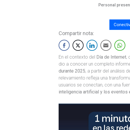
Personal present
Conecti
Compartir nota:
En el contexto del
Día de Internet
,
dio a conocer un completo inform
durante 2025
, a partir del análisis 
relevamiento refleja una transform
usuarios se conectan, con una fuer
inteligencia artificial y los eventos