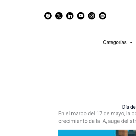
Skip
facebook
x
linkedin
youtube
instagram
spotify
to
content
Categorías
Día de
En el marco del 17 de mayo, la c
crecimiento de la IA, auge del 