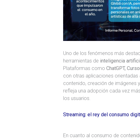
Uno de los fenómenos más destaca
herramientas de
inteligencia artifici
Plataformas como
ChatGPT, Curso
con otras aplicaciones orientadas
contenido, creación de imágenes y
refleja una adopción cada vez más 
los usuarios.
Streaming: el rey del consumo digit
En cuanto al consumo de contenid