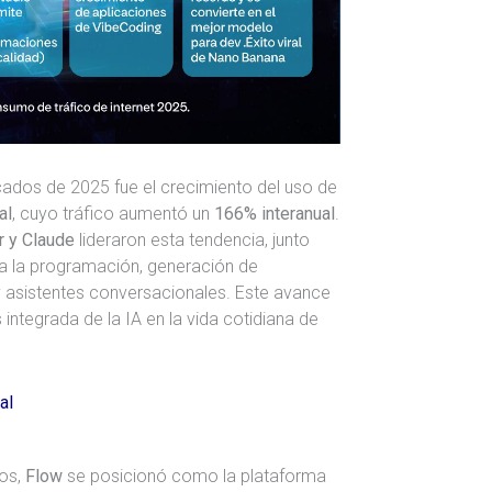
dos de 2025 fue el crecimiento del uso de
al
, cuyo tráfico aumentó un
166% interanual
.
r y Claude
lideraron esta tendencia, junto
 a la programación, generación de
 asistentes conversacionales. Este avance
integrada de la IA en la vida cotidiana de
al
os,
Flow
se posicionó como la plataforma