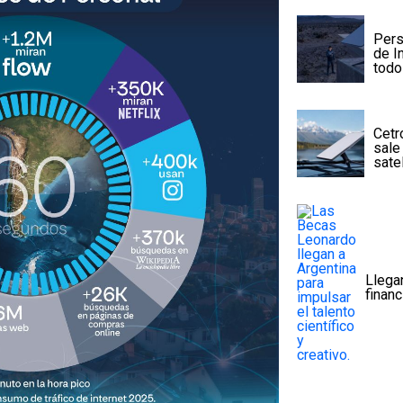
Pers
de I
todo
Cetr
sale
sate
Llega
finan