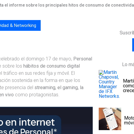
a el informe sobre los principales hitos de consumo de conectivida
vidad & Networking
Suscrí
 celebrado el domingo 17 de mayo,
Personal
Lo má
e sobre los
hábitos de consumo digital
del tráfico en sus redes fija y móvil. El
ación sostenida en la forma en que los
Martí
como
te presencia del
streaming, el gaming, la
crece
 en vivo
como protagonistas.
Moto
móvi