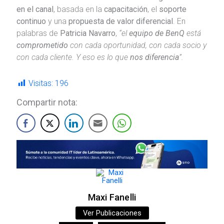
en el canal
, basada en la
capacitación
, el
soporte
continuo
y una
propuesta de valor diferencial
. En
palabras de
Patricia Navarro
,
“el
equipo de BenQ
está
comprometido
con cada oportunidad, con cada socio y
con cada cliente. Y eso es lo que
nos diferencia
”.
Visitas:
196
Compartir nota:
Maxi Fanelli
Ver Publicaciones