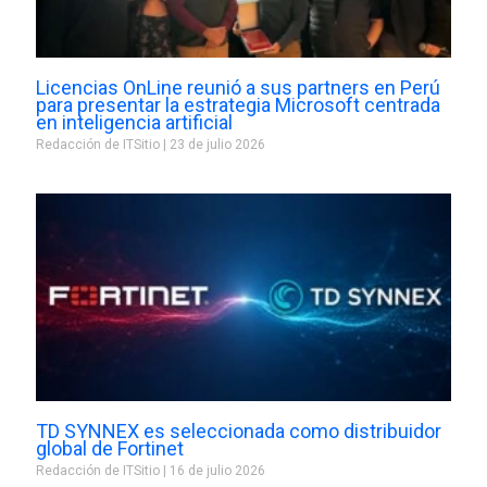
Licencias OnLine reunió a sus partners en Perú
para presentar la estrategia Microsoft centrada
en inteligencia artificial
Redacción de ITSitio
23 de julio 2026
TD SYNNEX es seleccionada como distribuidor
global de Fortinet
Redacción de ITSitio
16 de julio 2026