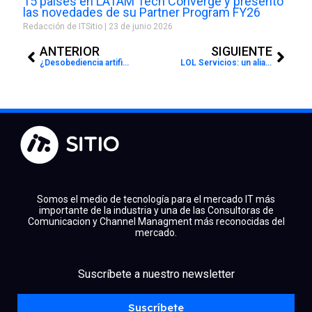
15 países en LATAM Tech Converge y presentó
las novedades de su Partner Program FY26
Redacción de ITSitio
23 de junio 2026
Prev
Next
ANTERIOR
SIGUIENTE
¿Desobediencia artificial?: Un experimento revela que el modelo 03 de ChatGPT se niega a apagarse
LOL Servicios: un aliado estratégico que impulsa el negocio de los partners en Latinoamérica
Somos el medio de tecnología para el mercado IT más
importante de la industria y una de las Consultoras de
Comunicacion y Channel Managment más reconocidas del
mercado.
facebook
x
linkedin
Suscríbete a nuestro newsletter
youtube
instagram
spotify
Suscríbete