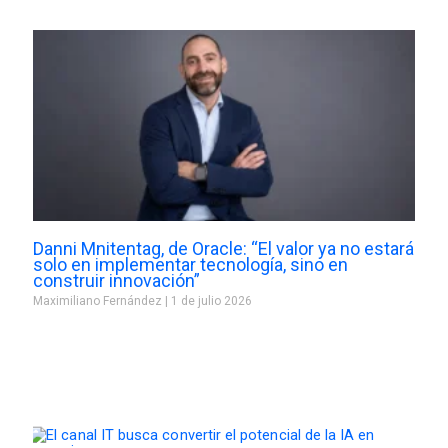
Danni Mnitentag, de Oracle: “El valor ya no estará
solo en implementar tecnología, sino en
construir innovación”
Maximiliano Fernández
1 de julio 2026