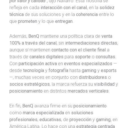
por valor y calidad
”
, dijo Navarro. Esta filosofía se
refleja en cada
interacción con el canal
, en la
solidez
técnica
de sus soluciones y en la
coherencia
entre lo
que
prometen
y lo que
entregan
.
Además,
BenQ
mantiene una política clara de
venta
100% a través del canal
, sin
intermediaciones directas
,
aunque sí mantienen
contacto con el cliente final
a
través de
canales digitales
para
soporte
o
consultas
.
Con
participación activa
en
eventos especializados
—
desde
tecnología
y
fotografía
hasta
gaming
y
esports
—, muchas veces en conjunto con
distribuidores
o
socios estratégicos
, la marca refuerza su
visibilidad
y
posicionamiento
en distintos
mercados verticales
.
En fin,
BenQ
avanza firme en su
posicionamiento
como
marca especializada
en
soluciones
profesionales
,
educativas
, de
proyección
y
gaming
, en
América Latina. Lo hace con una
estrategia centrada