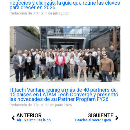
negocios y alianzas: la guía que reúne las claves
para crecer en 2026
Redacción de ITSitio
1 de julio 2026
Hitachi Vantara reunió a más de 40 partners de
15 países en LATAM Tech Converge y presentó
las novedades de su Partner Program FY26
Redacción de ITSitio
23 de junio 2026
Prev
Next
ANTERIOR
SIGUIENTE
AirLive impulsa la conectividad en 2017
Gracias al sector gamer la venta de hardware de PC supera los $30.000 millones