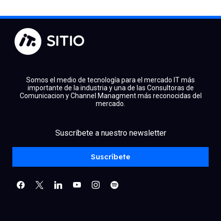
Somos el medio de tecnología para el mercado IT más
importante de la industria y una de las Consultoras de
Comunicacion y Channel Managment más reconocidas del
mercado.
facebook
x
linkedin
Suscríbete a nuestro newsletter
youtube
instagram
spotify
Suscríbete