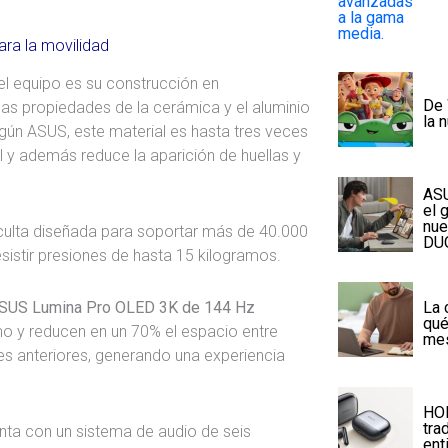
ra la movilidad
l equipo es su construcción en
De 
las propiedades de la cerámica y el aluminio
la 
egún ASUS, este material es hasta tres veces
al y además reduce la aparición de huellas y
ASU
el 
nue
culta diseñada para soportar más de 40.000
DUO
esistir presiones de hasta 15 kilogramos.
La 
SUS Lumina Pro OLED 3K de 144 Hz
qué
mo y reducen en un 70% el espacio entre
me
 anteriores, generando una experiencia
HON
tra
ta con un sistema de audio de seis
ent