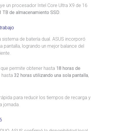
uye un procesador Intel Core Ultra X9 de 16
1 TB de almacenamiento SSD
.
trabajo
su sistema de batería dual. ASUS incorporó
a pantalla, logrando un mejor balance del
iente.
o que permite obtener hasta
18 horas de
 hasta
32 horas utilizando una sola pantalla
,
ápida para reducir los tiempos de recarga y
a jornada.
6
DUO, ASUS confirmó la disponibilidad local