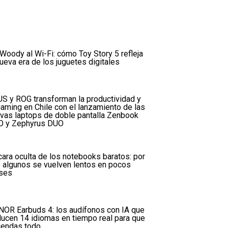
Woody al Wi-Fi: cómo Toy Story 5 refleja
nueva era de los juguetes digitales
S y ROG transforman la productividad y
gaming en Chile con el lanzamiento de las
vas laptops de doble pantalla Zenbook
 y Zephyrus DUO
cara oculta de los notebooks baratos: por
 algunos se vuelven lentos en pocos
ses
OR Earbuds 4: los audífonos con IA que
ducen 14 idiomas en tiempo real para que
iendas todo