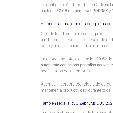
La configuración disponible en Chile incl
núcleos,
32 GB de memoria LPDDR5X
y
Autonomía para jornadas completas de 
Otro de los diferenciales del equipo es 
una batería independiente debajo de cad
peso y una distribución térmica más efic
La capacidad total alcanza los
99 Wh
, l
autonomía con ambas pantallas activas
o
según datos de la compañía.
Además, incorpora tecnología de carga r
mantener la productividad durante toda l
También llega la ROG Zephyrus DUO 202
Junto con el lanzamiento de la Zenbook 