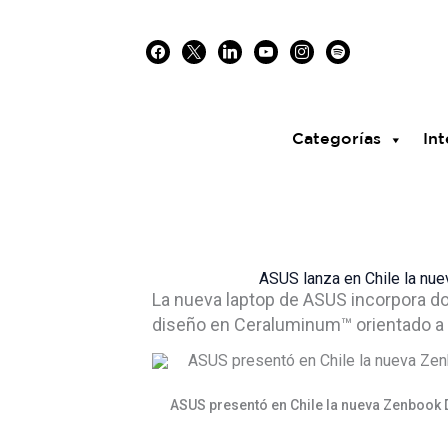
Skip
facebook
x
linkedin
youtube
instagram
spotify
to
content
Categorías
Int
ASUS lanza en Chile la nu
La nueva laptop de ASUS incorpora do
diseño en Ceraluminum™ orientado a 
ASUS presentó en Chile la nueva Zenbook 