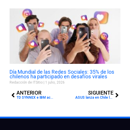
Día Mundial de las Redes Sociales: 35% de los
chilenos ha participado en desafíos virales
Redacción de ITSitio
1 julio, 2026
Prev
Next
ANTERIOR
SIGUIENTE
TD SYNNEX e IBM aceleran su apuesta por la inteligencia artificial y preparan al canal para la próxima era tecnológica
ASUS lanza en Chile la nueva Zenbook DUO 2026 con doble pantalla OLED, IA integrada y hasta 18 horas de autonomía