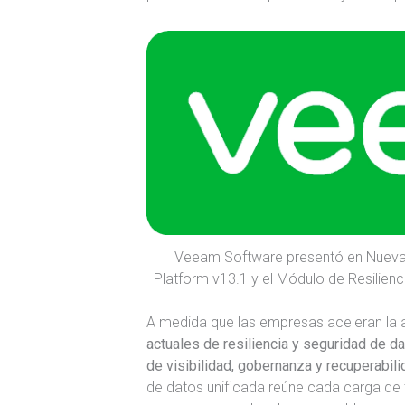
Veeam Software presentó en Nueva
Platform v13.1 y el Módulo de Resilie
A medida que las empresas aceleran la 
actuales de resiliencia y seguridad de d
de visibilidad, gobernanza y recuperabil
de datos unificada reúne cada carga de