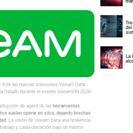
man
Tre
del
sis
La 
alc
 York las nuevas soluciones Veeam Data
ncia DataAI durante el evento VeeamON 2026.
adopción de agent IA, las
herramientas
atos suelen operar en silos, dejando brechas
idad
. La visión de Veeam para una resiliencia
 trabajo y cada ubicación bajo un mismo