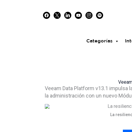
Skip
facebook
x
linkedin
youtube
instagram
spotify
to
content
Categorías
Int
Veeam 
Veeam Data Platform v13.1 impulsa la
la administración con un nuevo Módu
La resilien