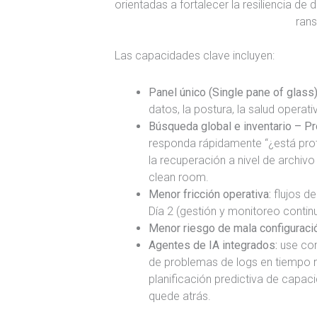
orientadas a fortalecer la resiliencia de 
ran
Las capacidades clave incluyen:
Panel único (Single pane of glass
datos, la postura, la salud operati
Búsqueda global e inventario – Pro
responda rápidamente “¿está prot
la recuperación a nivel de archivo 
clean room.
Menor fricción operativa:
flujos d
Día 2 (gestión y monitoreo contin
Menor riesgo de mala configuraci
Agentes de IA integrados:
use com
de problemas de logs en tiempo re
planificación predictiva de capa
quede atrás.