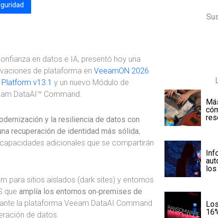
guridad
Sus
 confianza en datos e IA, presentó hoy una
novaciones de plataforma en
VeeamON 2026
Platform v13.1
y un nuevo Módulo de
Veeam DataAI™ Command.
Más
cóm
res
dernización y la resiliencia de datos con
 una recuperación de identidad más sólida
,
capacidades adicionales que se compartirán
Inf
aut
los
para sitios aislados (dark sites) y entornos
aS que
amplía los entornos on‑premises de
iante la plataforma Veeam DataAI Command
Los
16%
peración de datos.