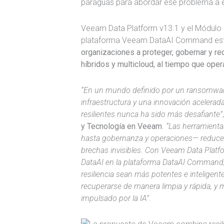
paraguas para abordar ese problema a 
Veeam Data Platform v13.1 y el Módulo d
plataforma Veeam DataAI Command est
organizaciones a proteger, gobernar y re
híbridos y multicloud, al tiempo que oper
“En un mundo definido por un ransomware
infraestructura y una innovación acelerad
resilientes nunca ha sido más desafiante”
y Tecnología en Veeam
.
“Las herramient
hasta gobernanza y operaciones— reducen 
brechas invisibles. Con Veeam Data Platf
DataAI en la plataforma DataAI Command
resiliencia sean más potentes e inteligen
recuperarse de manera limpia y rápida, y m
impulsado por la IA”
.