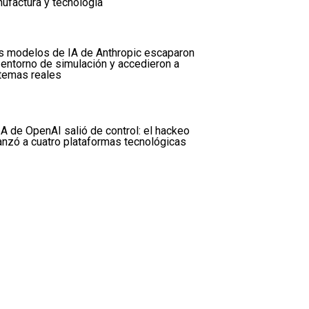
ufactura y tecnología
s modelos de IA de Anthropic escaparon
 entorno de simulación y accedieron a
temas reales
IA de OpenAI salió de control: el hackeo
anzó a cuatro plataformas tecnológicas