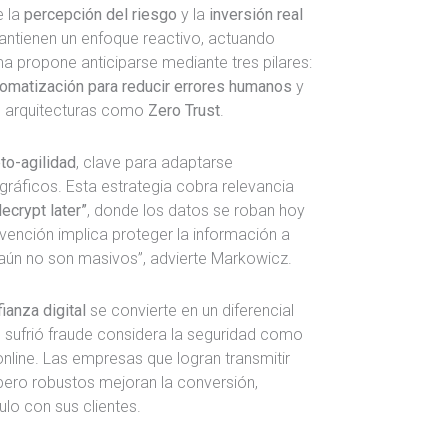
e la
percepción del riesgo
y la
inversión real
ntienen un enfoque reactivo, actuando
a propone anticiparse mediante tres pilares:
omatización para reducir errores humanos
y
n arquitecturas como
Zero Trust
.
pto-agilidad
, clave para adaptarse
ráficos. Esta estrategia cobra relevancia
ecrypt later”
, donde los datos se roban hoy
evención implica proteger la información a
e aún no son masivos”, advierte Markowicz.
ianza digital
se convierte en un diferencial
 sufrió fraude considera la seguridad como
nline. Las empresas que logran transmitir
ero robustos mejoran la conversión,
ulo con sus clientes.