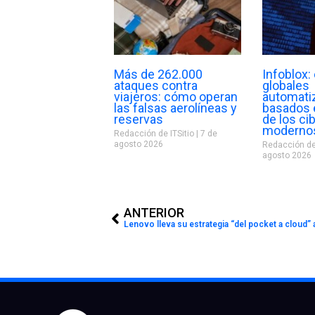
Más de 262.000
Infoblox
ataques contra
globales
viajeros: cómo operan
automati
las falsas aerolíneas y
basados e
reservas
de los ci
moderno
Redacción de ITSitio
7 de
agosto 2026
Redacción de
agosto 2026
Prev
ANTERIOR
Lenovo lleva su estrategia “del pocket a cloud”