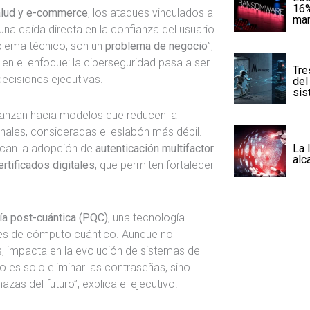
16%
salud y e-commerce
, los ataques vinculados a
man
 caída directa en la confianza del usuario.
blema técnico, son un
problema de negocio
”,
n el enfoque: la ciberseguridad pasa a ser
Tre
decisiones ejecutivas.
del
sis
vanzan hacia modelos que reducen la
nales, consideradas el eslabón más débil.
tacan la adopción de
autenticación multifactor
La 
alc
ertificados digitales
, que permiten fortalecer
fía post-cuántica (PQC)
, una tecnología
ades de cómputo cuántico. Aunque no
, impacta en la evolución de sistemas de
o es solo eliminar las contraseñas, sino
zas del futuro”, explica el ejecutivo.