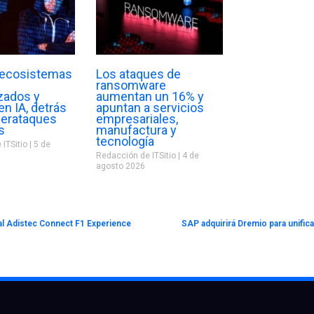
: ecosistemas
Los ataques de
ransomware
zados y
aumentan un 16% y
n IA, detrás
apuntan a servicios
berataques
empresariales,
s
manufactura y
tecnología
 ITSitio
5 de
Redacción de ITSitio
4 de
agosto 2026
 al Adistec Connect F1 Experience