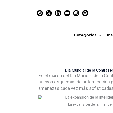
Skip
facebook
x
linkedin
youtube
instagram
spotify
to
content
Categorías
Int
Día Mundial de la Contraseñ
En el marco del Día Mundial de la Con
nuevos esquemas de autenticación para
amenazas cada vez más sofisticadas
La expansión de la intelige