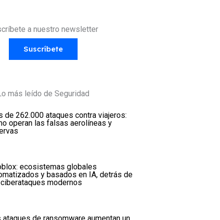
críbete a nuestro newsletter
Suscríbete
Lo más leído de Seguridad
 de 262.000 ataques contra viajeros:
o operan las falsas aerolíneas y
ervas
oblox: ecosistemas globales
omatizados y basados en IA, detrás de
 ciberataques modernos
 ataques de ransomware aumentan un