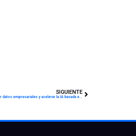
Next
SIGUIENTE
SAP adquirirá Dremio para unificar datos empresariales y acelerar la IA basada en agentes