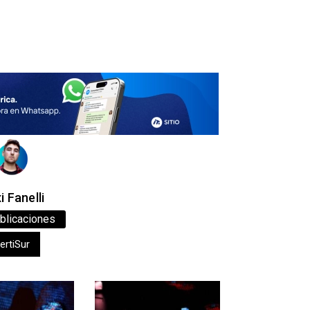
 Fanelli
blicaciones
ertiSur