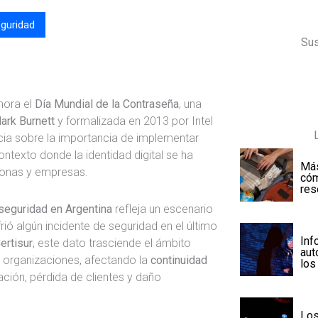
guridad
Sus
mora el
Día Mundial de la Contraseña
, una
ark Burnett
y formalizada en 2013 por Intel
ncia sobre la importancia de implementar
ntexto donde la identidad digital se ha
Más
rsonas y empresas.
cóm
res
seguridad en Argentina
refleja un escenario
rió algún incidente de seguridad en el último
Inf
ertisur
, este dato trasciende el ámbito
aut
as organizaciones, afectando la
continuidad
los
ción, pérdida de clientes y daño
Los