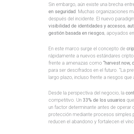
Sin embargo, aún existe una brecha entr
en seguridad
. Muchas organizaciones ma
después del incidente. El nuevo paradigm
visibilidad de identidades y accesos
,
aut
gestión basada en riesgos
, apoyados e
En este marco surge el concepto de
cri
rápidamente a nuevos estándares criptog
frente a amenazas como
“harvest now, d
para ser descifrados en el futuro. “La pr
largo plazo, incluso frente a riesgos qu
Desde la perspectiva del negocio, la
conf
competitivo. Un
33% de los usuarios
que
un factor determinante antes de operar o
protección mediante procesos simples p
reducen el abandono y fortalecen el vínc