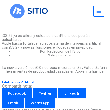
Skip
to
content
iOS 27 ya es oficial y estos son los iPhone que podrán
actualizarse
Apple busca fortalecer su ecosistema de inteligencia artificial
con iOS 27 y nuevas funciones enfocadas en privacidad.
Por:
Redacción de ITSitio
9 de junio 2026
La nueva versión de iOS incorpora mejoras en Siri, Fotos, Safari y
herramientas de productividad basadas en Apple Intelligence.
Inteligencia Artificial
Compartir nota:
Facebook
Twitter
LinkedIn
Email
WhatsApp
Durante la
Conferencia Mundial de Desarrolladores (WWDC