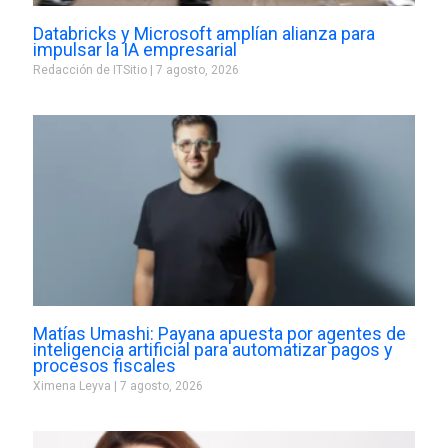
Databricks y Microsoft amplían alianza para
impulsar la IA empresarial
Redacción de ITSitio
7 agosto, 2026
Matías Umashi: Payana apuesta por agentes de
inteligencia artificial para automatizar pagos y
procesos fiscales
Ximena Leyva
7 agosto, 2026