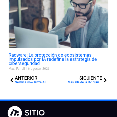
Radware: La protección de ecosistemas
impulsados por IA redefine la estrategia de
ciberseguridad
Maxi Fanelli
6 agosto, 2026
Prev
Next
ANTERIOR
SIGUIENTE
ServiceNow lanza AI Experience la nueva interfaz multimodal para la IA empresarial
Más allá de la IA: humanoides y sistemas autónomos entran en su gran momento