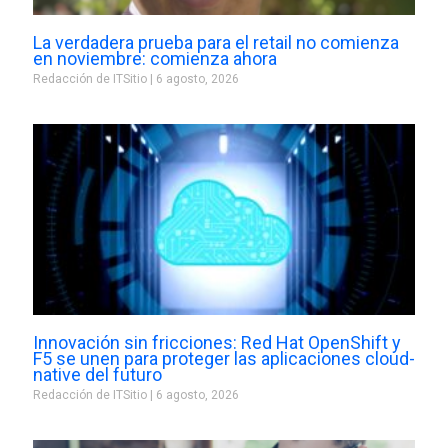
La verdadera prueba para el retail no comienza
en noviembre: comienza ahora
Redacción de ITSitio
6 agosto, 2026
Innovación sin fricciones: Red Hat OpenShift y
F5 se unen para proteger las aplicaciones cloud-
native del futuro
Redacción de ITSitio
6 agosto, 2026