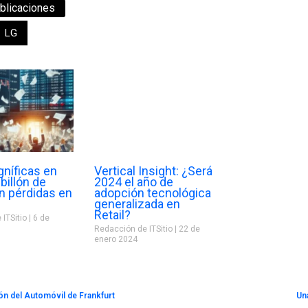
blicaciones
LG
gníficas en
Vertical Insight: ¿Será
 billón de
2024 el año de
n pérdidas en
adopción tecnológica
generalizada en
Retail?
 ITSitio
6 de
Redacción de ITSitio
22 de
enero 2024
ón del Automóvil de Frankfurt
Un