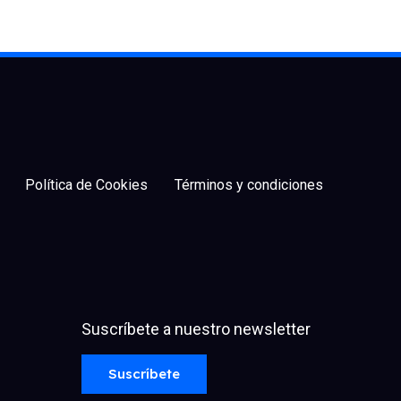
Política de Cookies
Términos y condiciones
Suscríbete a nuestro newsletter
facebook
x
linkedin
youtube
instagram
spotify
Suscríbete