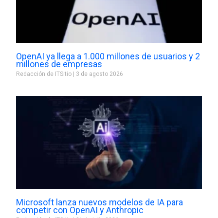
OpenAI ya llega a 1.000 millones de usuarios y 2
millones de empresas
Redacción de ITSitio
3 de agosto 2026
Microsoft lanza nuevos modelos de IA para
competir con OpenAI y Anthropic