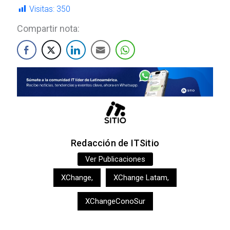
Visitas:
350
Compartir nota:
Redacción de ITSitio
Ver Publicaciones
XChange
,
XChange Latam
,
XChangeConoSur