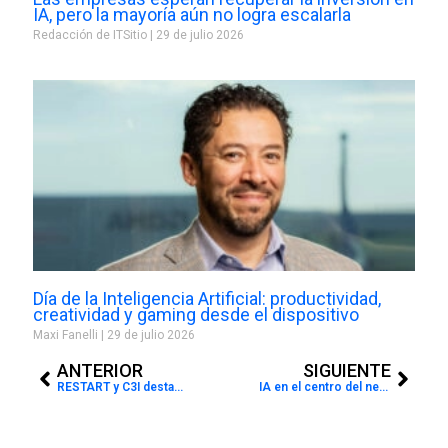
IA, pero la mayoría aún no logra escalarla
Redacción de ITSitio
29 de julio 2026
Día de la Inteligencia Artificial: productividad,
creatividad y gaming desde el dispositivo
Maxi Fanelli
29 de julio 2026
Prev
Next
ANTERIOR
SIGUIENTE
RESTART y C3I destacan desafíos del canal IT y el impacto de la IA en XChange LATAM Cono Sur 2026
IA en el centro del negocio: TD SYNNEX pone el foco en datos, talento y ejecución para transformar el canal