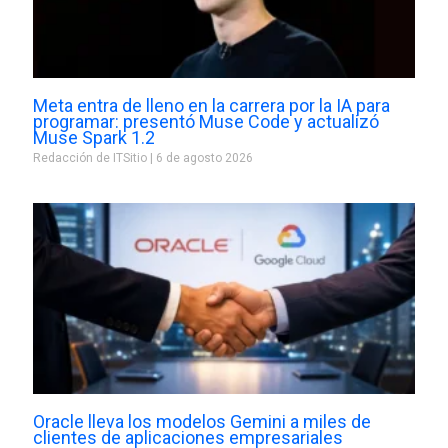
Meta entra de lleno en la carrera por la IA para
programar: presentó Muse Code y actualizó
Muse Spark 1.2
Redacción de ITSitio
6 de agosto 2026
Oracle lleva los modelos Gemini a miles de
clientes de aplicaciones empresariales