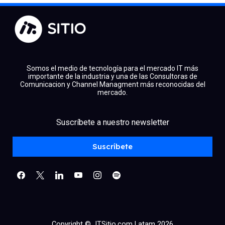
Somos el medio de tecnología para el mercado IT más
importante de la industria y una de las Consultoras de
Comunicacion y Channel Managment más reconocidas del
mercado.
facebook
x
linkedin
Suscríbete a nuestro newsletter
youtube
instagram
spotify
Suscríbete
Copyright © ITSitio.com Latam 2026