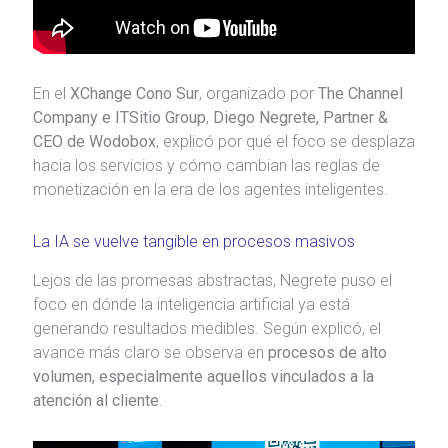
En el
XChange Cono Sur
, organizado por
The Channel
Company e ITSitio Group
,
Diego Negrete, Partner &
CEO de Wodobox
, explicó por qué el foco se desplaza
hacia los servicios y cómo cambian las reglas de
monetización en la era de los agentes inteligentes.
La IA se vuelve tangible en procesos masivos
Lejos de las promesas abstractas, Negrete puso el
foco en dónde la inteligencia artificial ya está
generando resultados medibles. Según explicó, el
avance más claro se observa en
procesos de alto
volumen, especialmente aquellos vinculados a la
atención al cliente
.