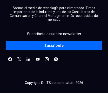
Somos el medio de tecnología para el mercado IT más
importante de la industria y una de las Consultoras de
Comunicacion y Channel Managment más reconocidas del
mercado.
facebook
x
linkedin
Suscríbete a nuestro newsletter
youtube
instagram
spotify
Suscríbete
Copyright © ITSitio.com Latam 2026