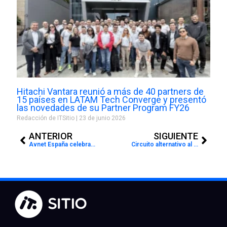
Hitachi Vantara reunió a más de 40 partners de
15 países en LATAM Tech Converge y presentó
las novedades de su Partner Program FY26
Redacción de ITSitio
23 de junio 2026
Prev
Next
ANTERIOR
SIGUIENTE
Avnet España celebra su Partner Connection 2015
Circuito alternativo al CES