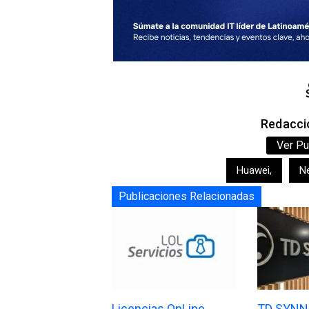
Redacció
Ver Pu
Huawei
,
N
Publicaciones Relacionadas
Licencias OnLine
TD SYNNE