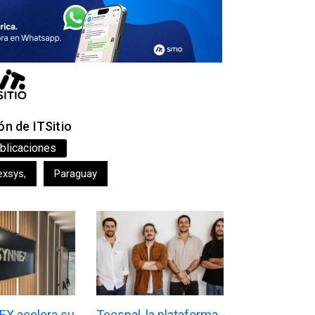
n de ITSitio
blicaciones
exsys
,
Paraguay
X acelera su
Tecspal, la plataforma