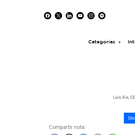
Skip
facebook
x
linkedin
youtube
instagram
spotify
to
content
Categorías
Int
Luis Xie, 
Dis
Compartir nota: