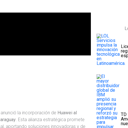
L
Lic
reg
esp
e anunció la incorporación de
Huawei al
TD 
Amé
Paraguay
. Esta alianza estratégica promete
nue
al, aportando soluciones innovadoras y de