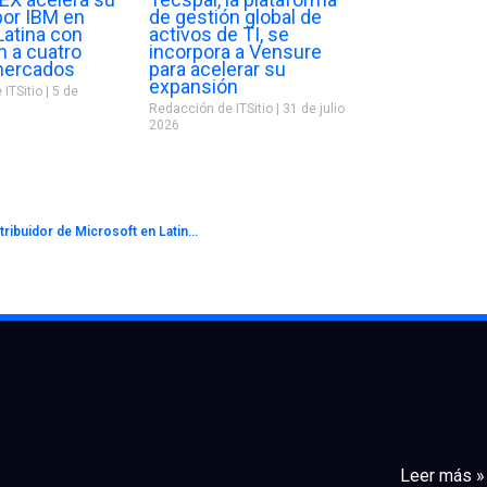
por IBM en
de gestión global de
Latina con
activos de TI, se
n a cuatro
incorpora a Vensure
mercados
para acelerar su
expansión
 ITSitio
5 de
Redacción de ITSitio
31 de julio
2026
TD SYNNEX Brasil se destaca como el mejor distribuidor de Microsoft en Latinoamérica
Leer más »