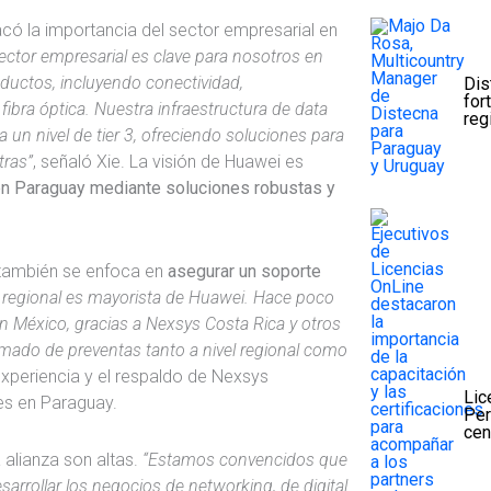
acó la importancia del sector empresarial en
sector empresarial es clave para nosotros en
ductos, incluyendo conectividad,
Dis
for
ibra óptica. Nuestra infraestructura de data
reg
 un nivel de tier 3, ofreciendo soluciones para
tras”
, señaló Xie. La visión de Huawei es
 en Paraguay mediante soluciones robustas y
 también se enfoca en
asegurar un soporte
l regional es mayorista de Huawei. Hace poco
 México, gracias a Nexsys Costa Rica y otros
mado de preventas tanto a nivel regional como
experiencia y el respaldo de Nexsys
Lic
tes en Paraguay.
Per
cen
 alianza son altas.
“Estamos convencidos que
sarrollar los negocios de networking, de digital