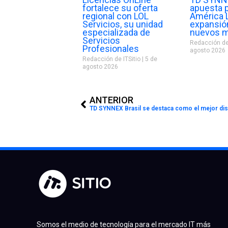
fortalece su oferta
apuesta 
regional con LOL
América 
Servicios, su unidad
expansió
especializada de
nuevos 
Servicios
Redacción de
Profesionales
agosto 2026
Redacción de ITSitio
5 de
agosto 2026
Prev
ANTERIOR
Somos el medio de tecnología para el mercado IT más