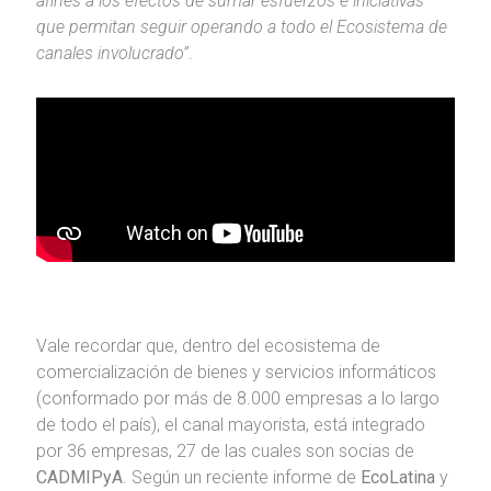
afines a los efectos de sumar esfuerzos e iniciativas
que permitan seguir operando a todo el Ecosistema de
canales involucrado”
.
Vale recordar que, dentro del ecosistema de
comercialización de bienes y servicios informáticos
(conformado por más de 8.000 empresas a lo largo
de todo el país), el canal mayorista, está integrado
por 36 empresas, 27 de las cuales son socias de
CADMIPyA
. Según un reciente informe de
EcoLatina
y