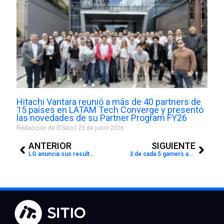
Hitachi Vantara reunió a más de 40 partners de
15 países en LATAM Tech Converge y presentó
las novedades de su Partner Program FY26
Redacción de ITSitio
23 de junio 2026
Prev
Next
ANTERIOR
SIGUIENTE
LG anuncia sus resultados financieros del segundo trimestre del 2023
3 de cada 5 gamers admiten que sus cuentas no están bien protegidas