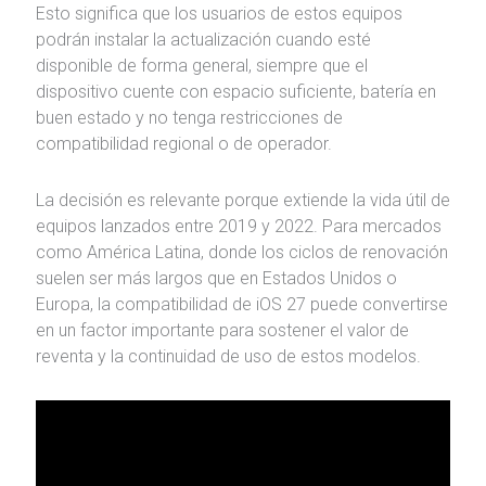
Esto significa que los usuarios de estos equipos
podrán instalar la actualización cuando esté
disponible de forma general, siempre que el
dispositivo cuente con espacio suficiente, batería en
buen estado y no tenga restricciones de
compatibilidad regional o de operador.
La decisión es relevante porque extiende la vida útil de
equipos lanzados entre 2019 y 2022. Para mercados
como América Latina, donde los ciclos de renovación
suelen ser más largos que en Estados Unidos o
Europa, la compatibilidad de iOS 27 puede convertirse
en un factor importante para sostener el valor de
reventa y la continuidad de uso de estos modelos.