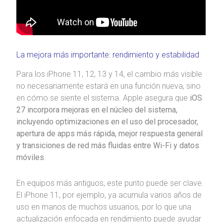
La mejora más importante: rendimiento y estabilidad
Para los iPhone 11, 12, 13 y 14, el cambio más visible
no necesariamente estará en una función nueva, sino
en cómo se siente el sistema. Apple asegura que
iOS
27 incorpora mejoras en el núcleo del sistema,
incluyendo optimizaciones en el uso del procesador,
apertura de apps más rápida, mejor respuesta general
y transiciones de red más fluidas entre Wi-Fi y datos
móviles
.
En equipos más antiguos, este punto puede ser clave.
El iPhone 11, por ejemplo, ya acumula varios años de
uso en manos de muchos usuarios, por lo que una
actualización enfocada en rendimiento puede ayudar