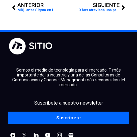
ANTERIOR
SIGUIENTE
MiQ lanza Sigma en Latinoamérica: IA para optimizar campañas publicitarias
Xbox atraviesa una profunda reestructuración y Microsoft analiza separarla de la compañía
Somos el medio de tecnología para el mercado IT más
importante de la industria y una de las Consultoras de
Comunicacion y Channel Managment más reconocidas del
mercado.
facebook
x
linkedin
Suscríbete a nuestro newsletter
youtube
instagram
spotify
Suscríbete