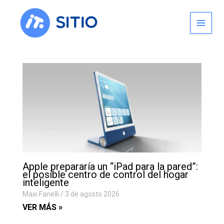
Skip
to
content
Apple prepararía un “iPad para la pared”:
el posible centro de control del hogar
inteligente
Maxi Fanelli
3 de agosto 2026
VER MÁS »