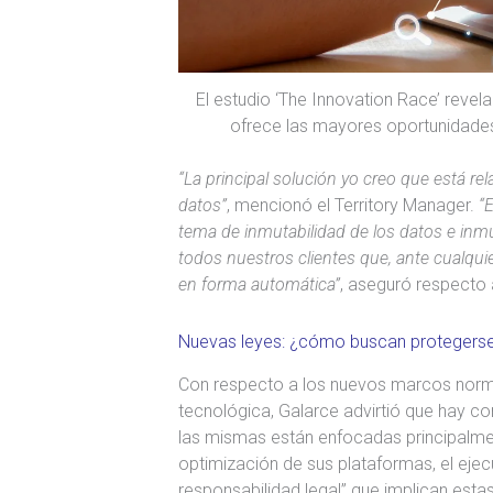
El estudio ‘The Innovation Race’ revela
ofrece las mayores oportunidades
“La principal solución yo creo que está re
datos”
, mencionó el Territory Manager.
“
tema de inmutabilidad de los datos e inm
todos nuestros clientes que, ante cualqu
en forma automática”
, aseguró respecto 
Nuevas leyes: ¿cómo buscan protegers
Con respecto a los nuevos marcos norma
tecnológica, Galarce advirtió que hay c
las mismas están enfocadas principalmen
optimización de sus plataformas, el eje
responsabilidad legal” que implican esta