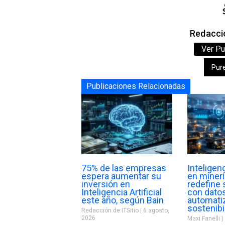
Redacció
Ver Pu
Pur
Publicaciones Relacionadas
75% de las empresas
Inteligenc
espera aumentar su
en minerí
inversión en
redefine 
Inteligencia Artificial
con datos
este año, según Bain
automati
sostenibi
Redacción de ITSitio
6 agosto,
2026
Maxi Fanelli