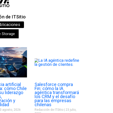
n de ITSitio
blicaciones
e Storage
ia artificial
Salesforce compra
a: cómo Chile
Fin: cómo la IA
su liderazgo
agéntica transformará
,
los CRM y el desafío
zación y
para las empresas
lidad
chilenas
3 agosto, 2026
Redacción de ITSitio
23 julio,