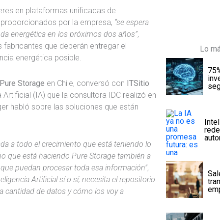
eres en plataformas unificadas de
 proporcionados por la empresa,
“se espera
da energética en los próximos dos años”
,
s fabricantes que deberán entregar el
Lo más
cia energética posible.
75%
inv
Pure Storage
en Chile, conversó con
ITSitio
seg
Artificial (IA) que la consultora IDC realizó en
ager habló sobre las soluciones que están
Inte
rede
auto
ada a todo el crecimiento que está teniendo lo
rabajo que está haciendo Pure Storage también a
es que puedan procesar toda esa información”
,
Sal
ligencia Artificial sí o sí, necesita el repositorio
tra
emp
ta cantidad de datos y cómo los voy a