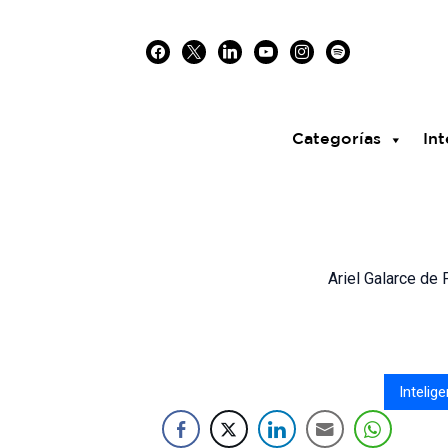
Skip
facebook
x
linkedin
youtube
instagram
spotify
to
content
Categorías
Int
Ariel Galarce de P
Intelige