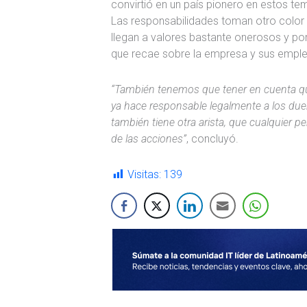
convirtió en un país pionero en estos te
Las responsabilidades toman otro color 
llegan a valores bastante onerosos y por
que recae sobre la empresa y sus empl
“También tenemos que tener en cuenta que
ya hace responsable legalmente a los du
también tiene otra arista, que cualquier 
de las acciones”
, concluyó.
Visitas:
139