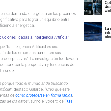
Opt
des
chi
quen su demanda energética en los próximos
nificativo para lograr un equilibrio entre
ficiencia energética.
La 
inf
ali
uciones ligadas a Inteligencia Artificial”
e “la Inteligencia Artificial es una
oría de las empresas aumenten sus
 competitivas”. La investigación fue llevada
 de conocer la perspectiva y tendencias de
el mundo.
bien porque todo el mundo anda buscando
ificial”
, destacó Galarce.
“Creo que este
temas de
cómo protegerse en forma rápida
,
azas de los datos”
, sumó el vocero de
Pure