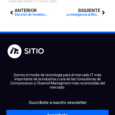
Claus Narr Rubio
11 marzo, 2026
Prev
Next
ANTERIOR
SIGUIENTE
Elección de modelos de IA: el trabajo silencioso de IBM Bob
La inteligencia artificial ya conquista a los niños y abre nuevos riesgos para su seguridad digital
Somos el medio de tecnología para el mercado IT más
importante de la industria y una de las Consultoras de
Comunicacion y Channel Managment más reconocidas del
mercado.
facebook
x
linkedin
Suscríbete a nuestro newsletter
youtube
instagram
spotify
Suscríbete