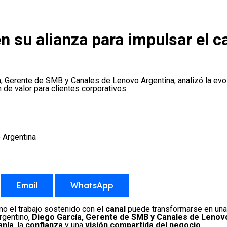
 su alianza para impulsar el ca
, Gerente de SMB y Canales de Lenovo Argentina, analizó la evol
 de valor para clientes corporativos.
 Argentina
Email
WhatsApp
mo el trabajo sostenido con el
canal
puede transformarse en un
argentino,
Diego García, Gerente de SMB y Canales de Lenov
anía
, la
confianza
y una
visión compartida del negocio
.