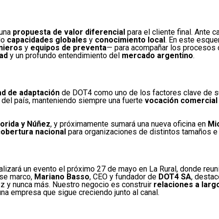
 una
propuesta de valor diferencial
para el cliente final. Ante
do
capacidades globales
y
conocimiento local
. En este esqu
nieros
y
equipos de preventa
— para acompañar los procesos
dad
y un profundo entendimiento del
mercado argentino
.
ad de adaptación
de DOT4 como uno de los factores clave de su
y del país, manteniendo siempre una fuerte
vocación comercial
lorida y Núñez
, y próximamente sumará una nueva oficina en
Mi
obertura nacional
para organizaciones de distintos tamaños e 
alizará un evento el próximo 27 de mayo en
La Rural
, donde reun
ese marco,
Mariano Basso
, CEO y fundador de
DOT4 SA
, desta
ez y nunca más. Nuestro negocio es construir
relaciones a larg
 una empresa que sigue creciendo junto al canal.