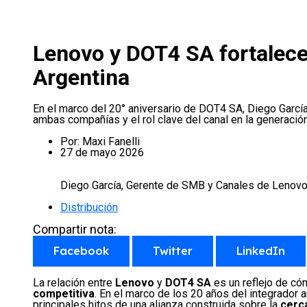
Lenovo y DOT4 SA fortalecen
Argentina
En el marco del 20° aniversario de DOT4 SA, Diego García
ambas compañías y el rol clave del canal en la generación
Por:
Maxi Fanelli
27 de mayo 2026
Diego García, Gerente de SMB y Canales de Lenovo
Distribución
Compartir nota:
Facebook
Twitter
LinkedIn
La relación entre
Lenovo
y
DOT4 SA
es un reflejo de có
competitiva
. En el marco de los 20 años del integrador 
principales hitos de una alianza construida sobre la
cerc