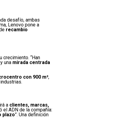
 cada desafío, ambas
ema, Lenovo pone a
 de
recambio
 crecimiento. “Han
y una
mirada centrada
crocentro con 900 m²
,
industrias.
irá a
clientes, marcas,
có el ADN de la compañía:
o plazo
”. Una definición