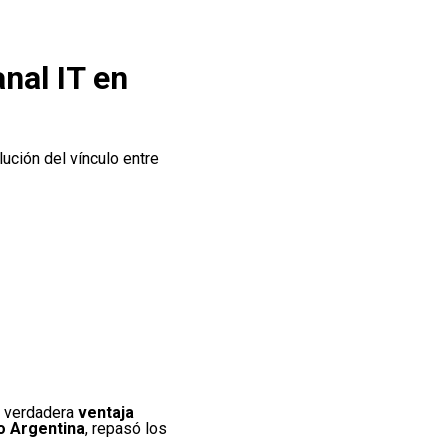
nal IT en
ución del vínculo entre
a verdadera
ventaja
o Argentina
, repasó los