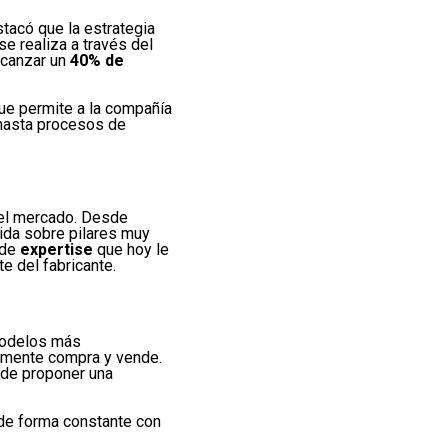
tacó que la estrategia
se realiza a través del
lcanzar un
40% de
que permite a la compañía
hasta procesos de
 el mercado. Desde
uida sobre pilares muy
 de
expertise
que hoy le
e del fabricante.
 modelos más
lemente compra y vende.
de proponer una
de forma constante con