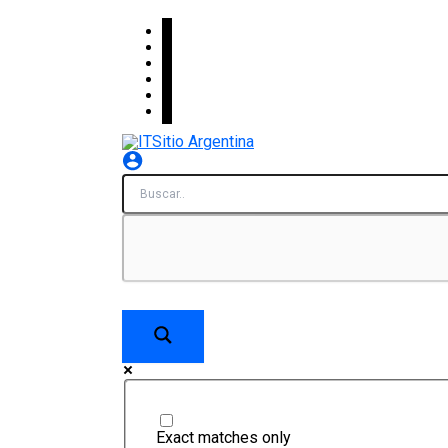
Skip
facebook
x
linkedin
youtube
instagram
spotify
to
content
Exact matches only