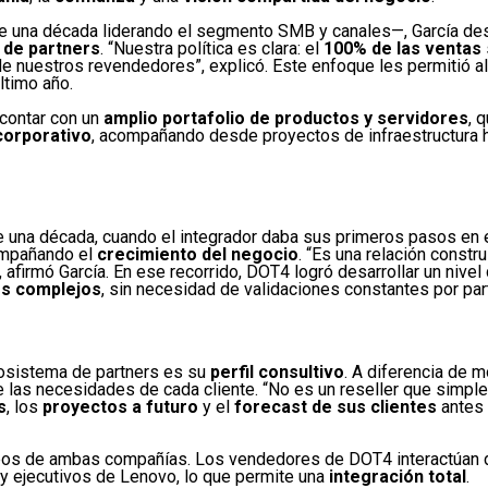
 una década liderando el segmento SMB y canales—, García des
 de partners
. “Nuestra política es clara: el
100% de las ventas
e nuestros revendedores”, explicó. Este enfoque les permitió a
ltimo año.
 contar con un
amplio portafolio de productos y servidores
, 
orporativo
, acompañando desde proyectos de infraestructura 
 una década, cuando el integrador daba sus primeros pasos en
compañando el
crecimiento del negocio
. “Es una relación constr
, afirmó García. En ese recorrido, DOT4 logró desarrollar un nivel
s complejos
, sin necesidad de validaciones constantes por part
cosistema de partners es su
perfil consultivo
. A diferencia de
re las necesidades de cada cliente. “No es un reseller que simp
s
, los
proyectos a futuro
y el
forecast de sus clientes
antes 
pos de ambas compañías. Los vendedores de DOT4 interactúan 
y ejecutivos de Lenovo, lo que permite una
integración total
.