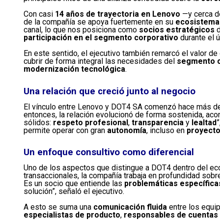
Con casi
14 años de trayectoria en Lenovo
—y cerca de
de la compañía se apoya fuertemente en su
ecosistema
canal, lo que nos posiciona como
socios estratégicos
d
participación en el segmento corporativo
durante el ú
En este sentido, el ejecutivo también remarcó el valor de
cubrir de forma integral las necesidades del
segmento c
modernización tecnológica
.
Una relación que creció junto al negocio
El vínculo entre Lenovo y DOT4 SA comenzó hace más de
entonces, la relación evolucionó de forma sostenida, a
sólidos:
respeto profesional
,
transparencia
y
lealtad
”
permite operar con gran
autonomía
, incluso en
proyecto
Un enfoque consultivo como diferencial
Uno de los aspectos que distingue a DOT4 dentro del e
transaccionales, la compañía trabaja en profundidad sob
Es un socio que entiende las
problemáticas específica
solución”, señaló el ejecutivo.
A esto se suma una
comunicación fluida
entre los equi
especialistas de producto
,
responsables de cuentas