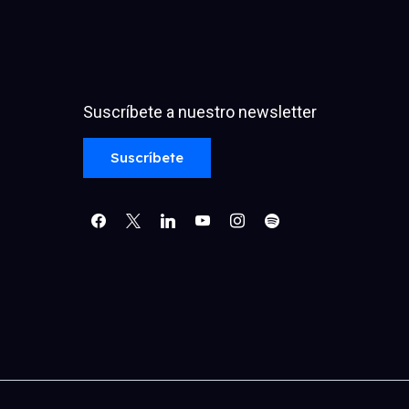
Suscríbete a nuestro newsletter
facebook
x
linkedin
youtube
instagram
spotify
Suscríbete