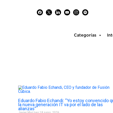
Skip
facebook
x
linkedin
youtube
instagram
spotify
to
content
Categorías
Int
Eduardo Fabio Echandi: “Yo estoy convencido 
la nueva generación IT va por el lado de las
alianzas”
Javier Mazzeo
18 junio, 2026