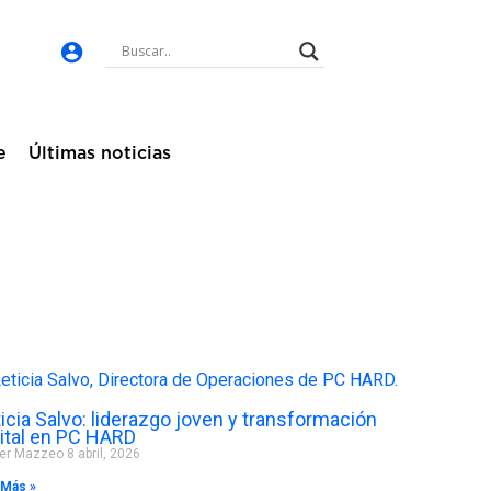
e
Últimas noticias
icia Salvo: liderazgo joven y transformación
gital en PC HARD
ier Mazzeo
8 abril, 2026
 Más »