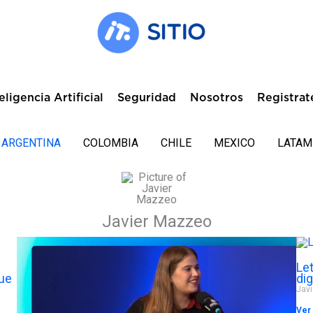
eligencia Artificial
Seguridad
Nosotros
Registrat
ARGENTINA
COLOMBIA
CHILE
MEXICO
LATAM
Javier Mazzeo
Let
que
di
Jav
Ver