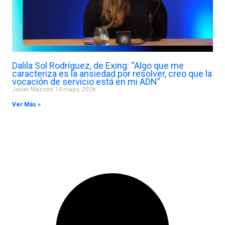
Dalila Sol Rodríguez, de Exing: “Algo que me
caracteriza es la ansiedad por resolver, creo que la
vocación de servicio está en mi ADN”
Javier Mazzeo
14 mayo, 2026
Ver Más »