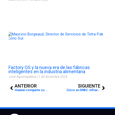
Factory OS y la nueva era de las fábricas
inteligentes en la industria alimentaria
José Aguirregabiria
1 de diciembre 2025
Prev
Next
ANTERIOR
SIGUIENTE
Huawei comparte su visión del 5.5G y cómo impulsará el éxito empresarial en el MWC 2024
Cisco en MWC: infraestructura IA para servicios empresariales innovadores