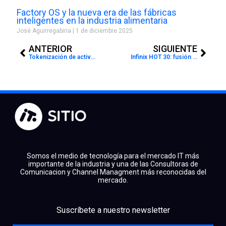
Factory OS y la nueva era de las fábricas
inteligentes en la industria alimentaria
José Aguirregabiria
1 de diciembre 2025
Prev
Next
ANTERIOR
SIGUIENTE
Tokenización de activos, una nueva manera de dar valor a los bienes
Infinix HOT 30: fusión de gaming y tecnología
Somos el medio de tecnología para el mercado IT más
importante de la industria y una de las Consultoras de
Comunicacion y Channel Managment más reconocidas del
mercado.
facebook
x
linkedin
Suscríbete a nuestro newsletter
youtube
instagram
spotify