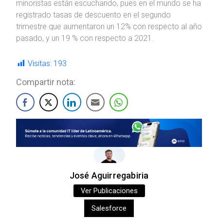
minoristas están escuchando, pues en el mundo se ha
registrado tasas de descuento en el segundo
trimestre que aumentaron un 12% con respecto al año
pasado, y un 19 % con respecto a 2021.
Visitas:
193
Compartir nota:
José Aguirregabiria
Ver Publicaciones
Salesforce