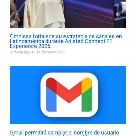
Omnissa fortalece su estrategia de canales en
Latinoamérica durante Adistec Connect F1
Experience 2026
Ximena Leyva
11 de mayo 2026
Gmail permitirá cambiar el nombre de usuario