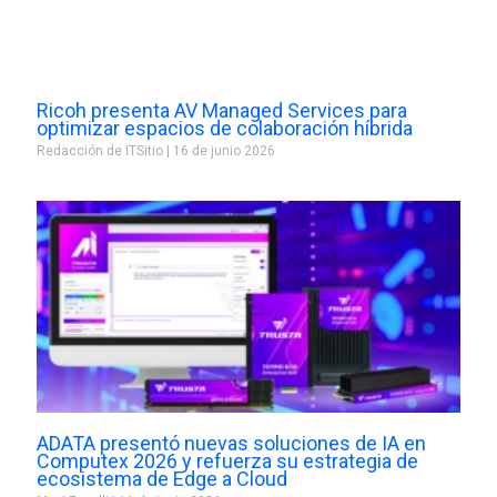
Ricoh presenta AV Managed Services para
optimizar espacios de colaboración híbrida
Redacción de ITSitio
16 de junio 2026
ADATA presentó nuevas soluciones de IA en
Computex 2026 y refuerza su estrategia de
ecosistema de Edge a Cloud