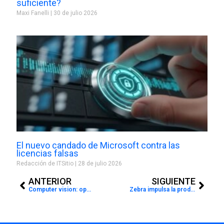
suficiente?
Maxi Fanelli
30 de julio 2026
El nuevo candado de Microsoft contra las
licencias falsas
Redacción de ITSitio
28 de julio 2026
Prev
Next
ANTERIOR
SIGUIENTE
Computer vision: oportunidades con buena imagen
Zebra impulsa la productividad de las empresas con los dispositivos TC21 y TC26