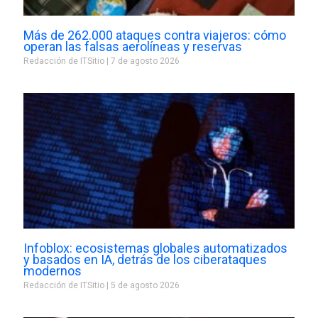
Más de 262.000 ataques contra viajeros: cómo
operan las falsas aerolíneas y reservas
Redacción de ITSitio
7 de agosto 2026
Infoblox: ecosistemas globales automatizados
y basados en IA, detrás de los ciberataques
modernos
Redacción de ITSitio
5 de agosto 2026